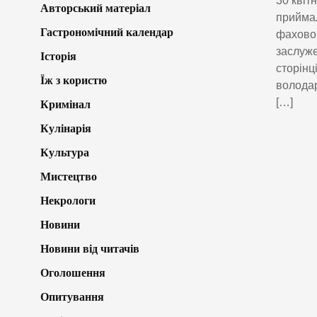
30 квіт
Авторський матеріал
приймал
Гастрономічний календар
фаховог
заслуже
Історія
сторінц
Їж з користю
володар
[…]
Кримінал
Кулінарія
Культура
Мистецтво
Некрологи
Новини
Новини від читачів
Оголошення
Опитування