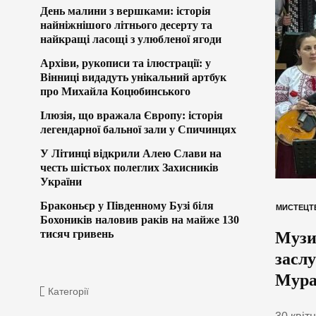
День малини з вершками: історія
найніжнішого літнього десерту та
найкращі ласощі з улюбленої ягоди
Архіви, рукописи та ілюстрації: у
Вінниці видадуть унікальний артбук
про Михайла Коцюбинського
Ілюзія, що вражала Європу: історія
легендарної бальної зали у Спичинцях
У Літинці відкрили Алею Слави на
честь шістьох полеглих Захисників
України
Браконьєр у Південному Бузі біля
МИСТЕЦТ
Бохоників наловив раків на майже 130
тисяч гривень
Музич
засл
Мура
Категорії