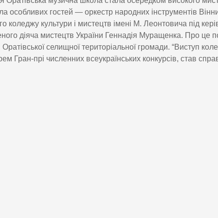
ня Оратівська музична школа стала осередком високого мис
а особливих гостей — оркестр народних інструментів Вінн
о коледжу культури і мистецтв імені М. Леонтовича під кер
ного діяча мистецтв України Геннадія Муращенка. Про це 
і Оратівської селищної територіальної громади. “Виступ коле
ем Гран-прі численних всеукраїнських конкурсів, став спр