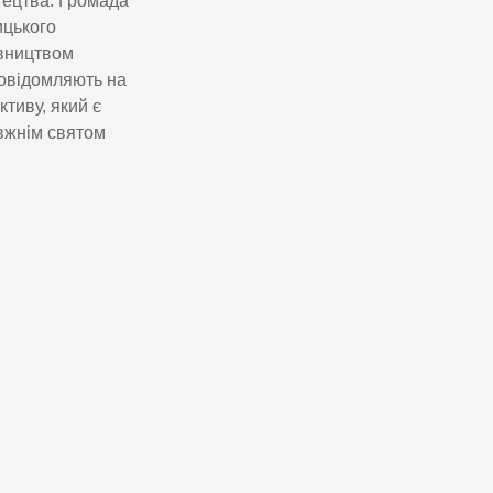
тецтва. Громада
ицького
івництвом
повідомляють на
ктиву, який є
авжнім святом