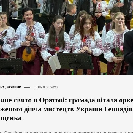
ВО
,
НОВИНИ
1 ТРАВНЯ, 2026
не свято в Оратові: громада вітала орк
уженого діяча мистецтв України Геннадія
щенка