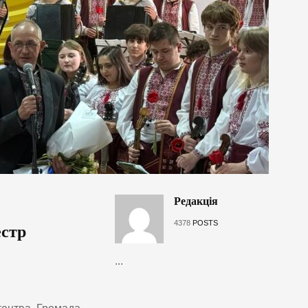
Редакція
4378
POSTS
естр
...