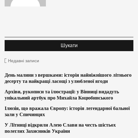
Недавні записи
День малини з вершками: історія найніжнішого літнього
десерту та найкращі ласощі з улюбленої ягоди
Архіви, рукописи та ілюстрації: у Вінниці видадуть
унікальний артбук про Михайла Коцюбинського
Ілюзія, що вражала Європу: історія легендарної бальної
зали у Спичинцях
У Літинці відкрили Алею Слави на честь шістьох
полеглих Захисників України