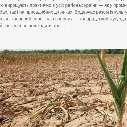
ю вирощують практично в усіх регіонах країни — як у пром
ах, так і на присадибних ділянках. Водночас разом із куль
ться і головний ворог пасльонових — колорадський жук, зда
й час суттєво пошкодити або […]