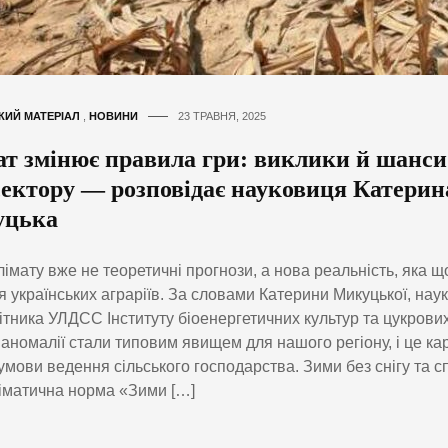
КИЙ МАТЕРІАЛ
,
НОВИНИ
23 ТРАВНЯ, 2025
ат змінює правила гри: виклики й шанси
сектору — розповідає науковиця Катерин
цька
лімату вже не теоретичні прогнози, а нова реальність, яка 
я українських аграріїв. За словами Катерини Микуцької, нау
ітника УЛДСС Інституту біоенергетичних культур та цукрових
 аномалії стали типовим явищем для нашого регіону, і це к
умови ведення сільського господарства. Зими без снігу та сп
іматична норма «Зими […]