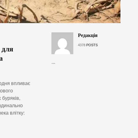
Редакція
4378
POSTS
 для
а
...
щодня впливає
кового
 буряків,
ардинально
ека влітку: