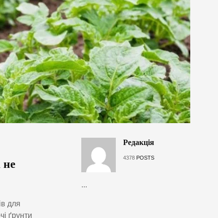
Редакція
4378
POSTS
 не
...
ів для
чі ґрунти