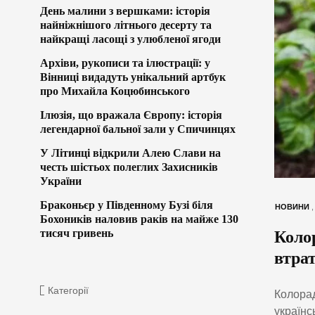
День малини з вершками: історія
найніжнішого літнього десерту та
найкращі ласощі з улюбленої ягоди
Архіви, рукописи та ілюстрації: у
Вінниці видадуть унікальний артбук
про Михайла Коцюбинського
Ілюзія, що вражала Європу: історія
легендарної бальної зали у Спичинцях
У Літинці відкрили Алею Слави на
честь шістьох полеглих Захисників
України
Браконьєр у Південному Бузі біля
НОВИНИ
Бохоників наловив раків на майже 130
тисяч гривень
Коло
втра
Категорії
Колорад
українс