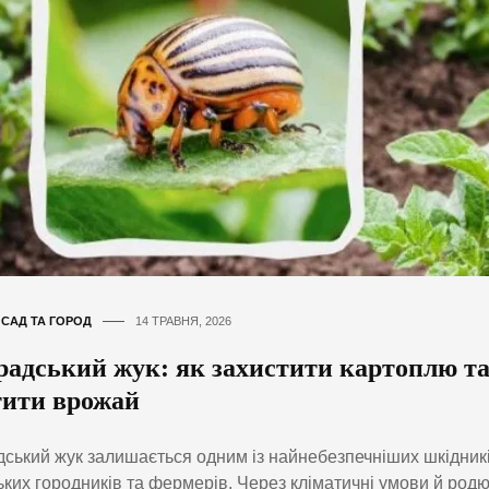
,
САД ТА ГОРОД
14 ТРАВНЯ, 2026
радський жук: як захистити картоплю та
тити врожай
ський жук залишається одним із найнебезпечніших шкідник
ьких городників та фермерів. Через кліматичні умови й родю