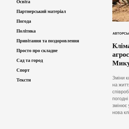
Освіта
Партнерський матеріал
Погода
Політика
АВТОРСЬ
Привітання та поздоровлення
Клім
Просто про складне
агро
Сад та город
Мику
Спорт
Зміни к
Тексти
на житт
співроб
погодні
змінює 
нова кл