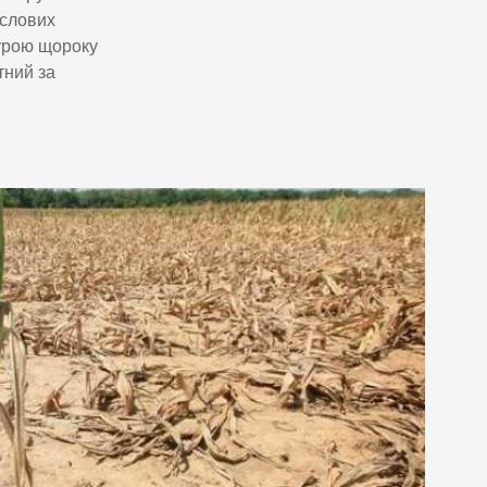
ислових
турою щороку
тний за