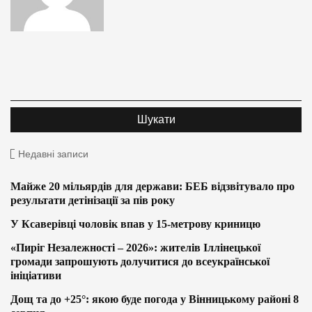
Недавні записи
Майже 20 мільярдів для держави: БЕБ відзвітувало про
результати детінізації за пів року
У Ксаверівці чоловік впав у 15-метрову криницю
«Пиріг Незалежності – 2026»: жителів Іллінецької
громади запрошують долучитися до всеукраїнської
ініціативи
Дощ та до +25°: якою буде погода у Вінницькому районі 8