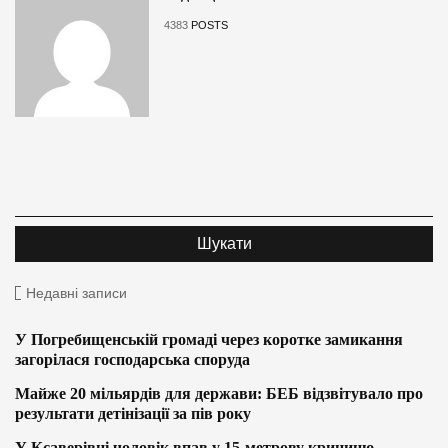
4383
POSTS
Недавні записи
У Погребищенській громаді через коротке замикання
загорілася господарська споруда
Майже 20 мільярдів для держави: БЕБ відзвітувало про
результати детінізації за пів року
У Ксаверівці чоловік впав у 15-метрову криницю