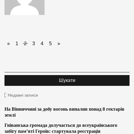
«
1
2
3
4
5
»
Недавні записи
На Вінниччині за добу вогонь випалив понад 8 гектарів
землі
Гніванська громада долучається до всеукраїнського
забігу пам’яті Героїв: стартувала реєстрація