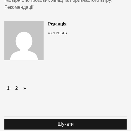
імовірністю грозових явищ та поривчастого вітру.
Рекомендації
Редакція
4389
POSTS
1
2
»