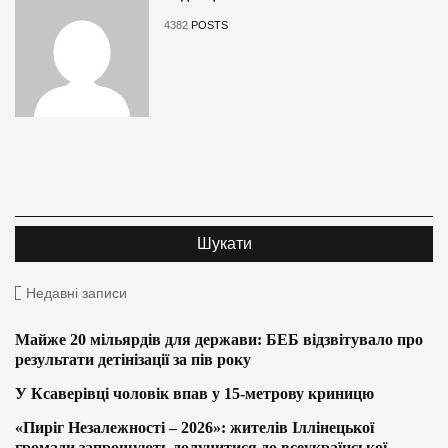
4382
POSTS
Недавні записи
Майже 20 мільярдів для держави: БЕБ відзвітувало про
результати детінізації за пів року
У Ксаверівці чоловік впав у 15-метрову криницю
«Пиріг Незалежності – 2026»: жителів Іллінецької
громади запрошують долучитися до всеукраїнської