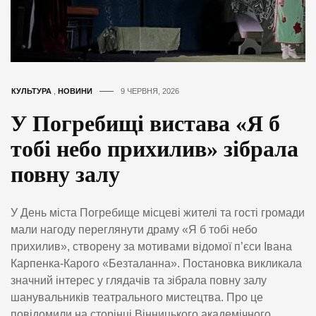
КУЛЬТУРА
,
НОВИНИ
9 ЧЕРВНЯ, 2026
У Погребищі вистава «Я б
тобі небо прихилив» зібрала
повну залу
У День міста Погребище місцеві жителі та гості громади
мали нагоду переглянути драму «Я б тобі небо
прихилив», створену за мотивами відомої п’єси Івана
Карпенка-Карого «Безталанна». Постановка викликала
значний інтерес у глядачів та зібрала повну залу
шанувальників театрального мистецтва. Про це
повідомили на сторінці Вінницького академічного