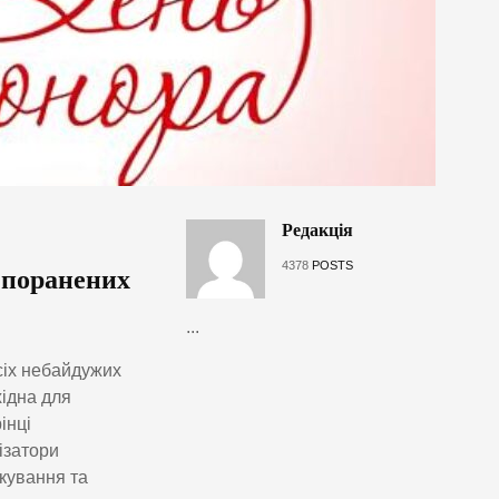
Редакція
4378
POSTS
 поранених
...
сіх небайдужих
хідна для
інці
ізатори
кування та