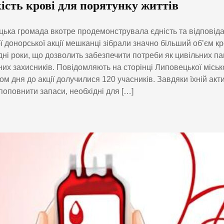
ість крові для порятунку життів
ька громада вкотре продемонструвала єдність та відповідал
ї донорської акції мешканці зібрали значно більший об’єм кро
ні роки, що дозволить забезпечити потреби як цивільних паці
их захисників. Повідомляють на сторінці Липовецької місько
ом дня до акції долучилися 120 учасників. Завдяки їхній акт
поповнити запаси, необхідні для […]