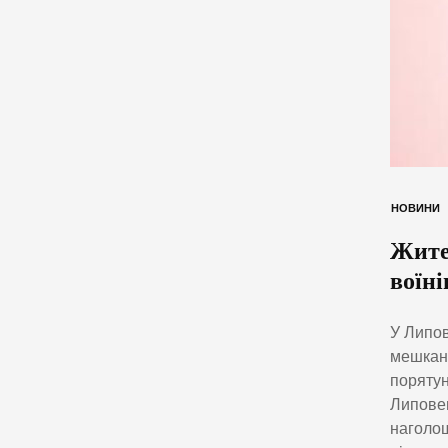
НОВИНИ
Жите
воїні
У Липов
мешканц
порятун
Липовец
наголош