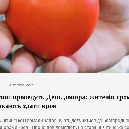
8 ЧЕРВНЯ, 2026
тині проведуть День донора: жителів гро
икають здати кров
 Літинської громади запрошують долучитися до благородної
онорами крові. Проце повідомляють на сторінці Літинська с