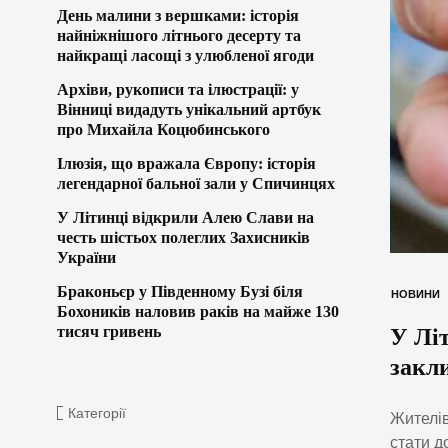
День малини з вершками: історія
найніжнішого літнього десерту та
найкращі ласощі з улюбленої ягоди
Архіви, рукописи та ілюстрації: у
Вінниці видадуть унікальний артбук
про Михайла Коцюбинського
Ілюзія, що вражала Європу: історія
легендарної бальної зали у Спичинцях
У Літинці відкрили Алею Слави на
честь шістьох полеглих Захисників
України
Браконьєр у Південному Бузі біля
НОВИНИ
Бохоників наловив раків на майже 130
тисяч гривень
У Лі
закл
Категорії
Жителів
стати д