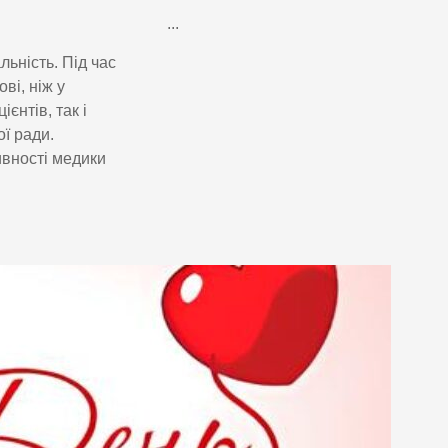
...
ьність. Під час
ві, ніж у
єнтів, так і
ї ради.
ивності медики