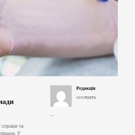
Редакція
4378
POSTS
мади
...
 справи та
елищна. У