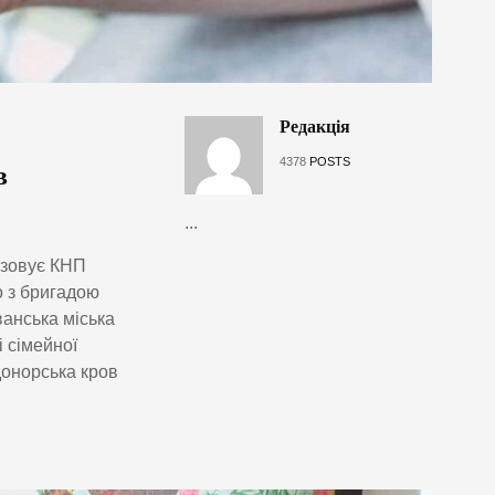
Редакція
4378
POSTS
в
...
нізовує КНП
о з бригадою
ванська міська
і сімейної
донорська кров