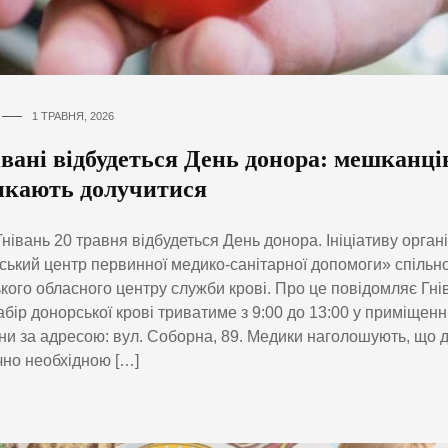
1 ТРАВНЯ, 2026
вані відбудеться День донора: мешканці
икають долучитися
 Гнівань 20 травня відбудеться День донора. Ініціативу орга
ський центр первинної медико-санітарної допомоги» спільн
кого обласного центру служби крові. Про це повідомляє Гні
абір донорської крові триватиме з 9:00 до 13:00 у приміщенн
и за адресою: вул. Соборна, 89. Медики наголошують, що 
чно необхідною […]