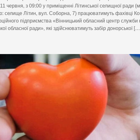
 11 червня, з 09:00 у приміщенні Літинської селищної ради (
: селище Літин, вул. Соборна, 7) працюватимуть фахівці К
ційного підприємства «Вінницький обласний центр служби 
кої обласної ради», які здійснюватимуть забір донорської […