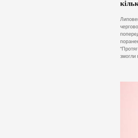
кільк
Липовец
чергово
поперед
поранен
“Протяг
змогли 