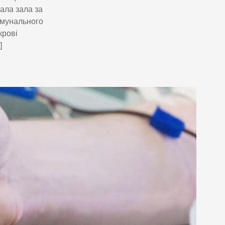
мала зала за
омунального
крові
]