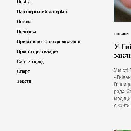
Освіта
Партнерський матеріал
Погода
Політика
НОВИНИ
Привітання та поздоровлення
У Гні
Просто про складне
закл
Сад та город
У місті
Спорт
«Гніван
Тексти
Вінниць
рада. З
медицин
є крити