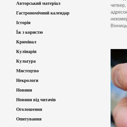
Авторський матеріал
четвер,
адресою
Гастрономічний календар
некомер
Історія
Вінниць
Їж з користю
Кримінал
Кулінарія
Культура
Мистецтво
Некрологи
Новини
Новини від читачів
Оголошення
Опитування