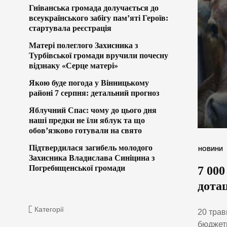
Гніванська громада долучається до
всеукраїнського забігу пам’яті Героїв:
стартувала реєстрація
Матері полеглого Захисника з
Турбівської громади вручили почесну
відзнаку «Серце матері»
Якою буде погода у Вінницькому
районі 7 серпня: детальний прогноз
Яблучний Спас: чому до цього дня
наші предки не їли яблук та що
обов’язково готували на свято
Підтвердилася загибель молодого
НОВИНИ
Захисника Владислава Синіцина з
Погребищенської громади
7 000
дота
Категорії
20 трав
бюджетн