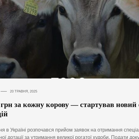
20 ТРАВНЯ, 2025
 грн за кожну корову — стартував новий
цій
ня в Україні розпочався прийом заявок на отримання спеціа
ої дотації за утримання великої рогатої худоби. Подати до