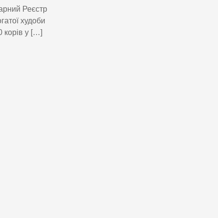
арний Реєстр
огатої худоби
 корів у […]