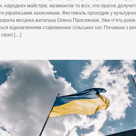
и, народних майстрів, музикантів та всіх, хто прагне долучи
и українським захисникам. Фестиваль проходив у культурно
ворила місцева жителька Олена Присяжнюк. Уже п’ять років
ься відновленням старовинних сільських хат. Почавши з ре
 своєї […]