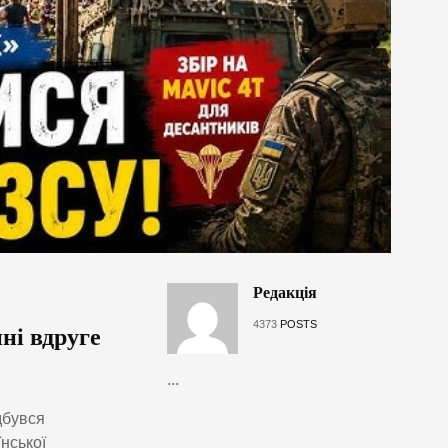
Редакція
4373
POSTS
ні вдруге
...
дбувся
нської