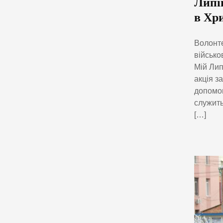
Липі
в Хр
Волонте
військо
Мій Лип
акція з
допомог
служить
[…]