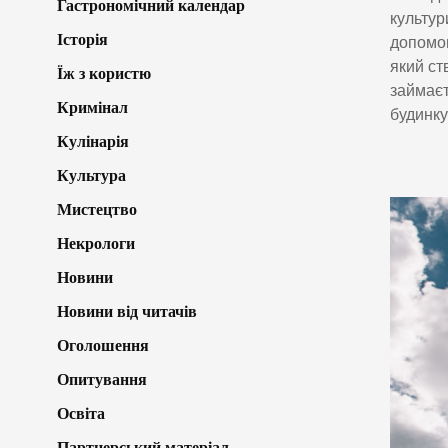
Гастрономічний календар
культур
Історія
допомог
який ст
Їж з користю
займаєт
Кримінал
будинку
Кулінарія
Культура
Мистецтво
Некрологи
Новини
Новини від читачів
Оголошення
Опитування
Освіта
Партнерський матеріал