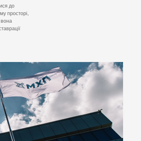
тися до
му просторі,
 вона
ставрації