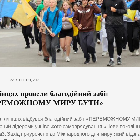
22 ВЕРЕСНЯ, 2025
інцях провели благодійний забіг
РЕМОЖНОМУ МИРУ БУТИ»
в Іллінцях відбувся благодійний забіг «ПЕРЕМОЖНОМУ М
ваний лідерами учнівського самоврядування «Нове поколінн
3. Захід приурочено до Міжнародного дня миру, який відзн