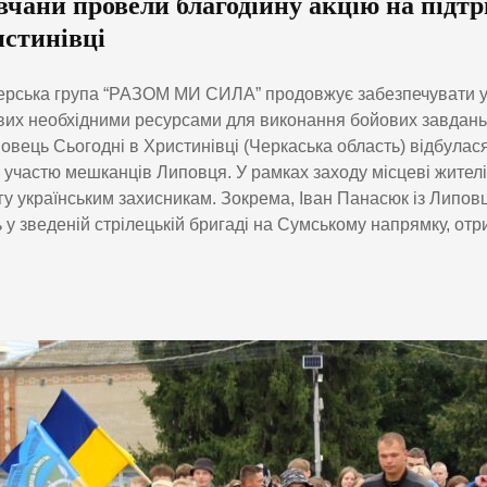
вчани провели благодійну акцію на підт
истинівці
рська група “РАЗОМ МИ СИЛА” продовжує забезпечувати у
вих необхідними ресурсами для виконання бойових завдань
овець Сьогодні в Христинівці (Черкаська область) відбулас
а участю мешканців Липовця. У рамках заходу місцеві жител
у українським захисникам. Зокрема, Іван Панасюк із Липовц
 у зведеній стрілецькій бригаді на Сумському напрямку, отр