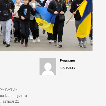
Редакція
4373
POSTS
...
ИРУ БУТИ»,
я» Іллінецького
ачається 21