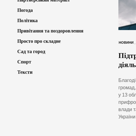
Погода
Політика
Привітання та поздоровлення
Просто про складне
НОВИНИ
Сад та город
Підтр
Спорт
діял
Тексти
Благоді
громад,
у 13 об
прифрон
влади т
України