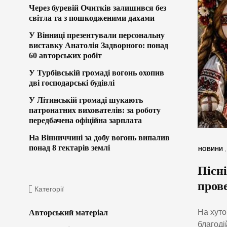
Через буревій Очитків залишився без
світла та з пошкодженими дахами
У Вінниці презентували персональну
виставку Анатолія Задворного: понад
60 авторських робіт
У Турбівській громаді вогонь охопив
дві господарські будівлі
У Літинській громаді шукають
патронатних вихователів: за роботу
передбачена офіційна зарплата
На Вінниччині за добу вогонь випалив
понад 8 гектарів землі
НОВИНИ
Пісні
пров
Категорії
На хуто
Авторський матеріал
благоді