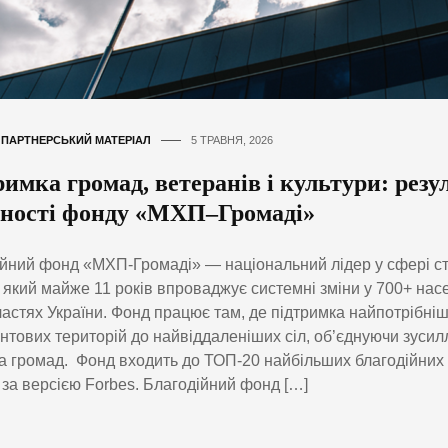
,
ПАРТНЕРСЬКИЙ МАТЕРІАЛ
5 ТРАВНЯ, 2026
имка громад, ветеранів і культури: резу
ьності фонду «МХП–Громаді»
йний фонд «МХП-Громаді» — національний лідер у сфері ст
 який майже 11 років впроваджує системні зміни у 700+ нас
ластях України. Фонд працює там, де підтримка найпотрібніш
тових територій до найвіддаленіших сіл, об’єднуючи зусилл
а громад. Фонд входить до ТОП-20 найбільших благодійних 
 за версією Forbes. Благодійний фонд […]