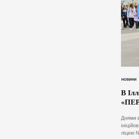
НОВИНИ
В Ілл
«ПЕ
Днями 
ініційо
ліцею №