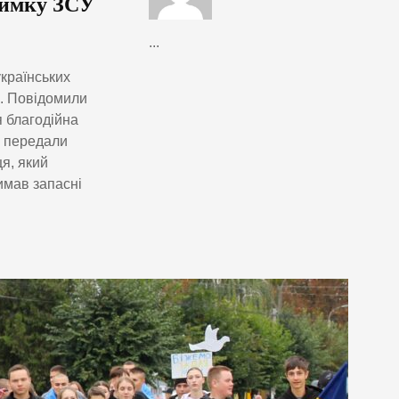
римку ЗСУ
...
країнських
. Повідомили
я благодійна
і передали
я, який
имав запасні