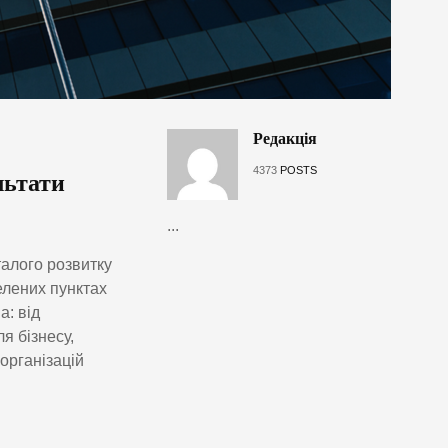
Редакція
4373
POSTS
льтати
...
алого розвитку
елених пунктах
а: від
я бізнесу,
організацій