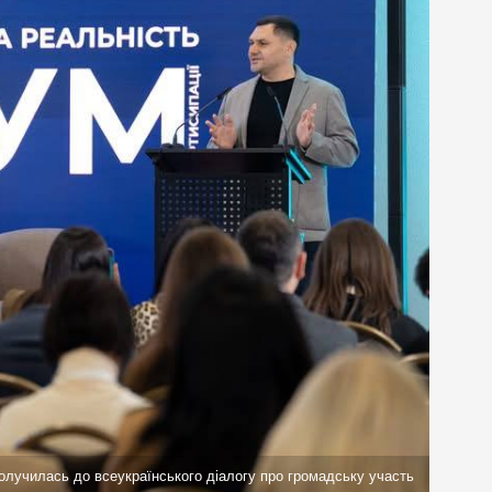
лучилась до всеукраїнського діалогу про громадську участь