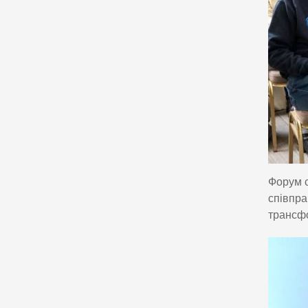
Форум с
співпра
трансфо