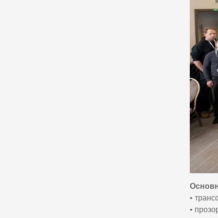
Основн
• транс
• прозо