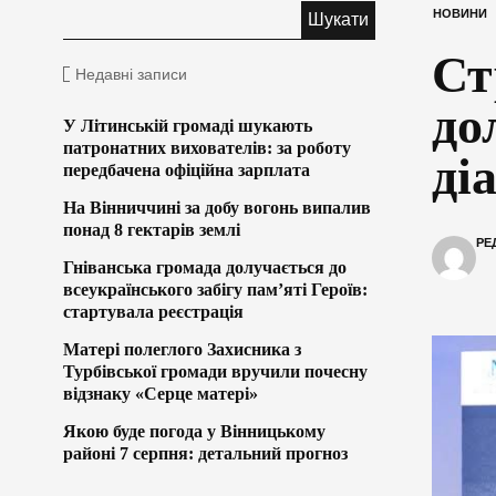
НОВИНИ
Ст
Недавні записи
до
У Літинській громаді шукають
патронатних вихователів: за роботу
ді
передбачена офіційна зарплата
На Вінниччині за добу вогонь випалив
понад 8 гектарів землі
РЕ
Гніванська громада долучається до
всеукраїнського забігу пам’яті Героїв:
стартувала реєстрація
Матері полеглого Захисника з
Турбівської громади вручили почесну
відзнаку «Серце матері»
Якою буде погода у Вінницькому
районі 7 серпня: детальний прогноз