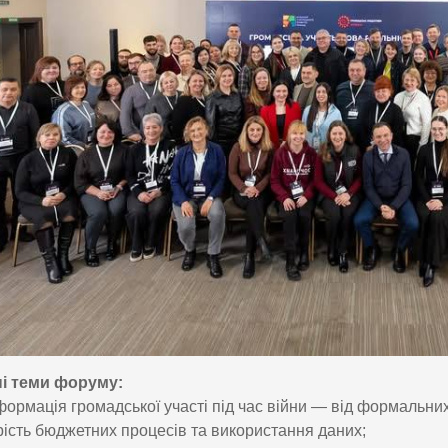
і теми форуму:
формація громадської участі під час війни — від формальни
рість бюджетних процесів та використання даних;