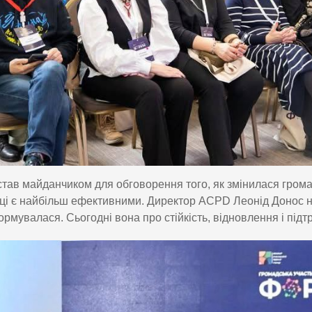
тав майданчиком для обговорення того, як змінилася громад
ці є найбільш ефективними. Директор ACPD Леонід Донос н
рмувалася. Сьогодні вона про стійкість, відновлення і підт