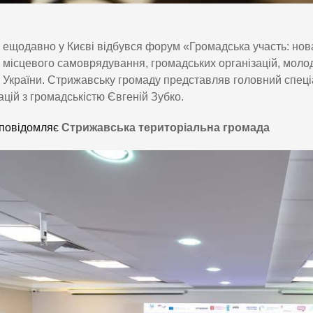
ещодавно у Києві відбувся форум «Громадська участь: нова
місцевого самоврядування, громадських організацій, молод
України. Стрижавську громаду представляв головний спеціал
ацій з громадськістю Євгеній Зубко.
повідомляє
Стрижавська територіальна громада