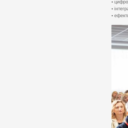
• цифро
• інтег
• ефект