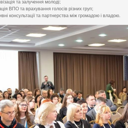
візація та залучення молоді;
рація ВПО та врахування голосів різних груп;
ивні консультації та партнерства між громадою і владою.