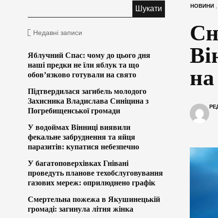
НОВИНИ
Сн
Недавні записи
Ві
Яблучний Спас: чому до цього дня
наші предки не їли яблук та що
на
обов’язково готували на свято
Підтвердилася загибель молодого
Захисника Владислава Синіцина з
РЕ
Погребищенської громади
У водоймах Вінниці виявили
фекальне забруднення та яйця
паразитів: купатися небезпечно
У багатоповерхівках Гнівані
проведуть планове техобслуговування
газових мереж: оприлюднено графік
Смертельна пожежа в Якушинецькій
громаді: загинула літня жінка