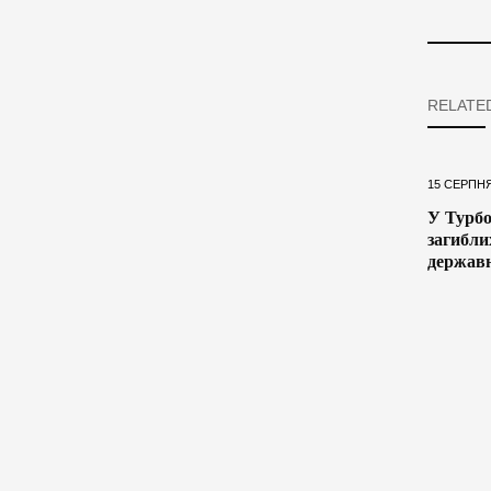
RELATE
15 СЕРПНЯ
У Турбо
загибли
державн