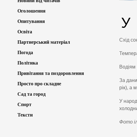
Новини від читачів
Оголошення
У
Опитування
Освіта
Схід сон
Партнерський матеріал
Погода
Темпера
Політика
Водіям 
Привітання та поздоровлення
За дани
Просто про складне
рік), а 
Сад та город
У народ
Спорт
холодни
Тексти
Фото і