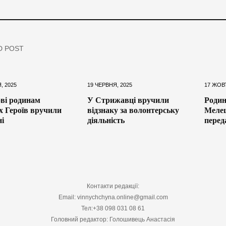
D POST
, 2025
19 ЧЕРВНЯ, 2025
17 ЖОВ
ві родинам
У Стрижавці вручили
Родин
х Героїв вручили
відзнаку за волонтерську
Мелеш
і
діяльність
перед
Контакти редакції:
Email: vinnychchyna.online@gmail.com
Тел:+38 098 031 08 61
Головний редактор: Голошивець Анастасія