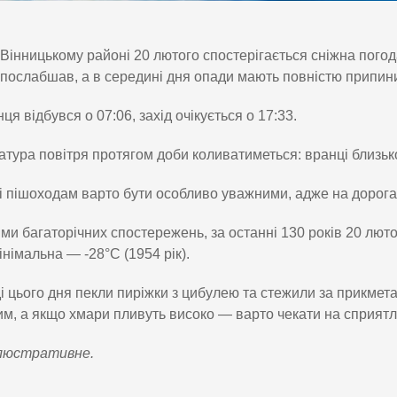
Вінницькому районі 20 лютого спостерігається сніжна погод
послабшав, а в середині дня опади мають повністю припин
ця відбувся о 07:06, захід очікується о 17:33.
тура повітря протягом доби коливатиметься: вранці близько -
і пішоходам варто бути особливо уважними, адже на дорога
ми багаторічних спостережень, за останні 130 років 20 лю
мінімальна — -28°C (1954 рік).
і цього дня пекли пиріжки з цибулею та стежили за прикмет
м, а якщо хмари пливуть високо — варто чекати на сприятл
люстративне.