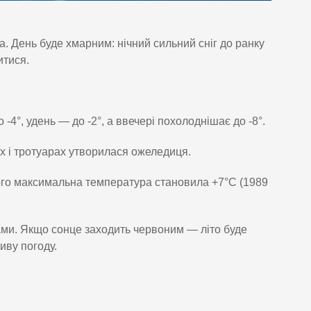
а. День буде хмарним: нічний сильний сніг до ранку
итися.
4°, удень — до -2°, а ввечері похолоднішає до -8°.
х і тротуарах утворилася ожеледиця.
того максимальна температура становила +7°C (1989
ами. Якщо сонце заходить червоним — літо буде
иву погоду.