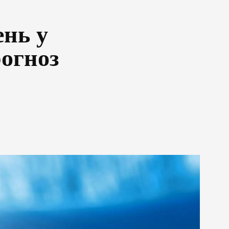
ень у
огноз