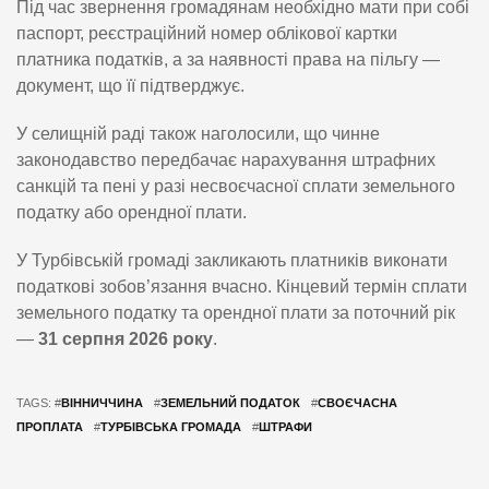
Під час звернення громадянам необхідно мати при собі
паспорт, реєстраційний номер облікової картки
платника податків, а за наявності права на пільгу —
документ, що її підтверджує.
У селищній раді також наголосили, що чинне
законодавство передбачає нарахування штрафних
санкцій та пені у разі несвоєчасної сплати земельного
податку або орендної плати.
У Турбівській громаді закликають платників виконати
податкові зобов’язання вчасно. Кінцевий термін сплати
земельного податку та орендної плати за поточний рік
—
31 серпня 2026 року
.
TAGS: #
ВІННИЧЧИНА
#
ЗЕМЕЛЬНИЙ ПОДАТОК
#
СВОЄЧАСНА
ПРОПЛАТА
#
ТУРБІВСЬКА ГРОМАДА
#
ШТРАФИ