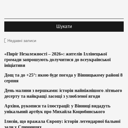
Недавні записи
«Пиріг Незалежності – 2026»: жителів Іллінецької
громади запрошують долучитися до всеукраїнської
ініціативи
Дощ та до +25°: якою буде погода у Вінницькому районі 8
серпня
День малини з вершками: історія найніжнішого літнього
десерту та найкращі ласощі з улюбленої ягоди
Архіви, рукописи та ілюстрації: у Вінниці видадуть
унікальний артбук про Михайла Коцюбинського
Ілюзія, що вражала Європу: історія легендарної бальної
зали у Спичинцях