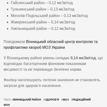
Гайсинський район – 0,12 мкЗв/год
Тульчинський район – 0,13 мкЗв/год
Могилів-Подільський район – 0,13 мкЗв/год
Жмеринський район – 0,14 мкЗв/год
Хмільницький район – 0,12 мкЗв/год
Повідомили
Вінницький обласний центр контролю та
профілактики хвороб МОЗ України
У Вінницькому районі рівень складає
0,14 мкЗв/год
, що
відповідає багаторічним фоновим показникам
місцевості та не перевищує безпечні норми.
Фахівці наголошують: поточні значення не становлять
загрози для здоров’я населення.
TAGS: #
ВІННИЦЬКИЙ РАЙОН
#
ЗДОРОВ’Я
#
МОЗ
#
РАДІАЦІЙНИЙ
ФОН