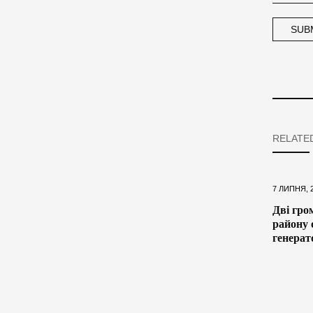
RELATE
7 ЛИПНЯ, 
Дві гро
району 
генерат