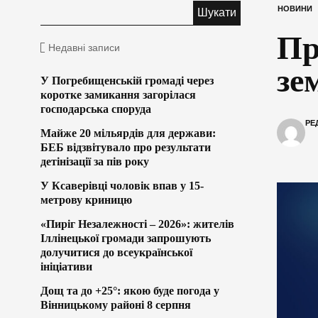
НОВИНИ
Пр
Недавні записи
зе
У Погребищенській громаді через
коротке замикання загорілася
господарська споруда
РЕ
Майже 20 мільярдів для держави:
БЕБ відзвітувало про результати
детінізації за пів року
У Ксаверівці чоловік впав у 15-
метрову криницю
«Пиріг Незалежності – 2026»: жителів
Іллінецької громади запрошують
долучитися до всеукраїнської
ініціативи
Дощ та до +25°: якою буде погода у
Вінницькому районі 8 серпня