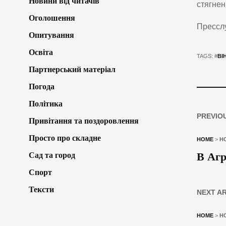
Новини від читачів
стягнен
Оголошення
Пресслу
Опитування
Освіта
TAGS: #
ВІ
Партнерський матеріал
Погода
Політика
PREVIO
Привітання та поздоровлення
Просто про складне
HOME
>
Н
В Агр
Сад та город
Спорт
Тексти
NEXT A
HOME
>
Н