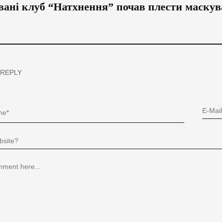
вані клуб “Натхнення” почав плести маску
 REPLY