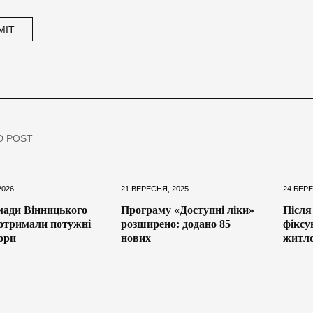
D POST
2026
21 ВЕРЕСНЯ, 2025
24 БЕРЕ
мади Вінницького
Програму «Доступні ліки»
Після
отримали потужні
розширено: додано 85
фікс
ори
нових
житл