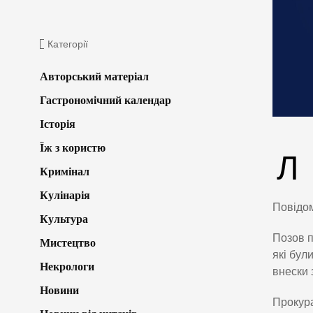
Категорії
Авторський матеріал
Гастрономічний календар
Історія
Їж з користю
Л
Кримінал
Кулінарія
Повідо
Культура
Позов п
Мистецтво
які бул
Некрологи
внески 
Новини
Прокура