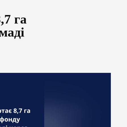
,7 га
маді