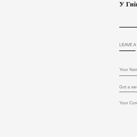
У Гні
LEAVE A