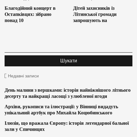
Благодійний концерт в
Дітей захисників із
Остапківцях: зібрано
Літинської громади
понад 10
запрошують на
Недавні записи
День малини з вершками: історія найніжнішого літнього
десерту та найкращі ласощі з улюбленої ягоди
Архіви, рукописи та ілюстрації: у Вінниці видадуть
унікальний артбук про Михайла Коцюбинського
Ілюзія, що вражала Європу: історія легендарної бальної
зали у Спичинцях