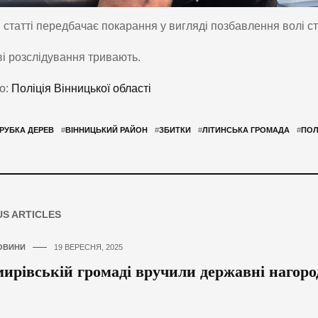
 статті передбачає покарання у вигляді позбавлення волі стр
і розслідування тривають.
о:
Поліція Вінницької області
РУБКА ДЕРЕВ
#
ВІННИЦЬКИЙ РАЙОН
#
ЗБИТКИ
#
ЛІТИНСЬКА ГРОМАДА
#
ПОЛ
US ARTICLES
ОВИНИ
19 ВЕРЕСНЯ, 2025
ирівській громаді вручили державні нагоро