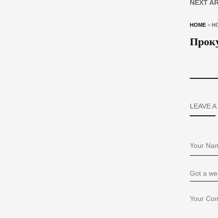
NEXT A
HOME
>
Н
Проку
LEAVE A