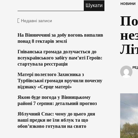
НОВИНИ
По
Недавні записи
не
На Вінниччині за добу вогонь випалив
понад 8 гектарів землі
Лі
Гніванська громада долучається до
всеукраїнського забігу пам’яті Героїв:
стартувала реєстрація
РЕ
Матері полеглого Захисника з
Турбівської громади вручили почесну
відзнаку «Серце матері»
Якою буде погода у Вінницькому
районі 7 серпня: детальний прогноз
Яблучний Спас: чому до цього дня
наші предки не їли яблук та що
обов’язково готували на свято