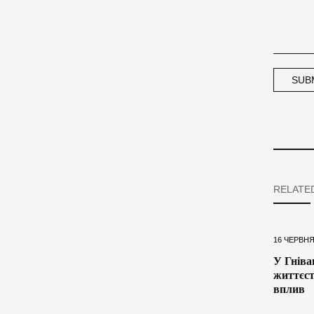
RELATE
16 ЧЕРВНЯ
У Гніва
життєст
вплив