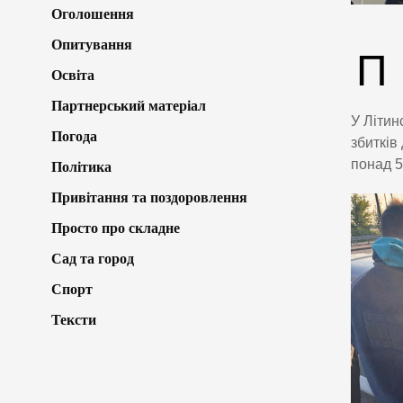
Оголошення
Опитування
П
Освіта
Партнерський матеріал
У Літин
Погода
збитків
понад 5
Політика
Привітання та поздоровлення
Просто про складне
Сад та город
Спорт
Тексти