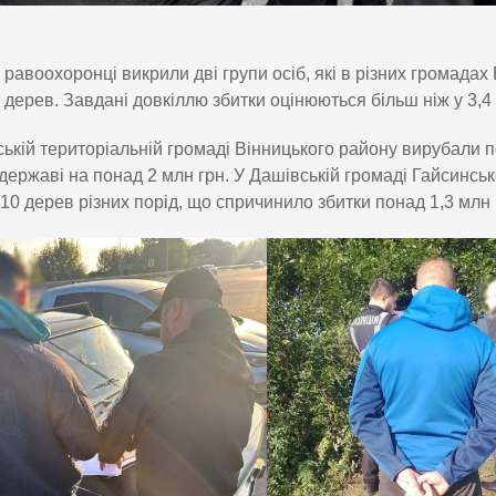
равоохоронці викрили дві групи осіб, які в різних громадах
дерев. Завдані довкіллю збитки оцінюються більш ніж у 3,4 
ській територіальній громаді Вінницького району вирубали п
 державі на понад 2 млн грн. У Дашівській громаді Гайсинсь
10 дерев різних порід, що спричинило збитки понад 1,3 млн 