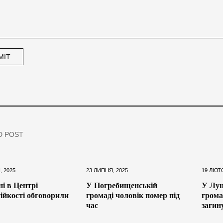
D POST
, 2025
23 ЛИПНЯ, 2025
19 ЛЮТ
ні в Центрі
У Погребищенській
У Луц
ійкості обговорили
громаді чоловік помер під
грома
час
загин