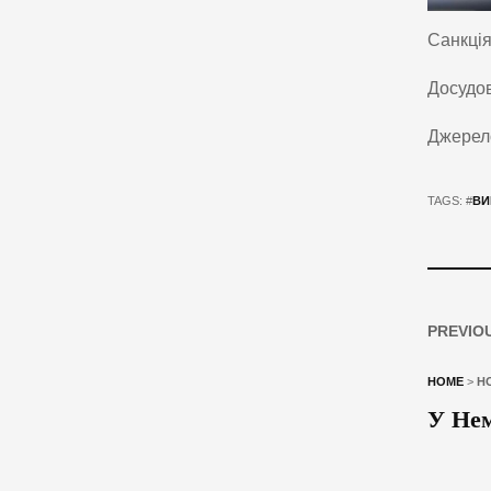
Санкція
Досудов
Джерел
TAGS: #
ВИ
PREVIO
HOME
>
Н
У Нем