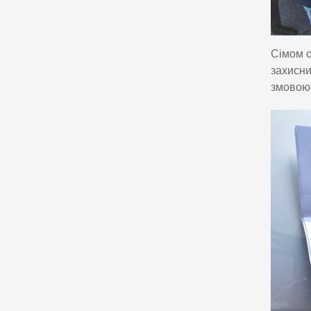
Сімом о
захисни
змовою