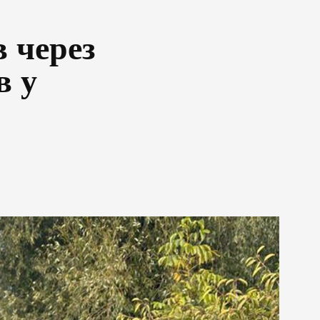
в через
в у