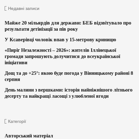
Недавні записи
Майже 20 мільярдів для держави: БЕБ відзвітувало про
результати детінізації за пів року
У Ксаверівці чоловік впав у 15-метрову криницю
«Пиріг Незалежності – 2026»: жителів Іллінецької
громади запрошують долучитися до всеукраїнської
ініціативи
Дощ та до +25°: якою буде погода у Вінницькому районі 8
серпня
День малини з вершками: історія найніжнішого літнього
десерту та найкращі ласощі з улюбленої ягоди
Категорії
Авторський матеріал