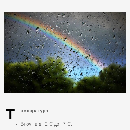
Т
емпература:
Вночі: від +2°C до +7°C.