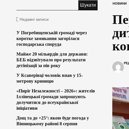
НОВИНИ
Пе
Недавні записи
ди
У Погребищенській громаді через
коротке замикання загорілася
ко
господарська споруда
Майже 20 мільярдів для держави:
БЕБ відзвітувало про результати
РЕ
детінізації за пів року
У Ксаверівці чоловік впав у 15-
метрову криницю
«Пиріг Незалежності – 2026»: жителів
Іллінецької громади запрошують
долучитися до всеукраїнської
ініціативи
Дощ та до +25°: якою буде погода у
Вінницькому районі 8 серпня