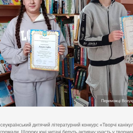
Переможці Всеукр
сеукраїнський дитячий літературний конкурс «Творчі каніку
громади. Щороку юні читачі беруть активну участь у творчи