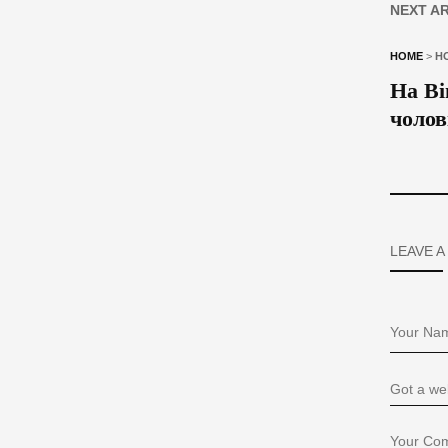
NEXT A
HOME
>
Н
На Ві
чолов
LEAVE A