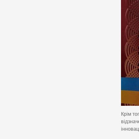
Крім то
відзна
інновац