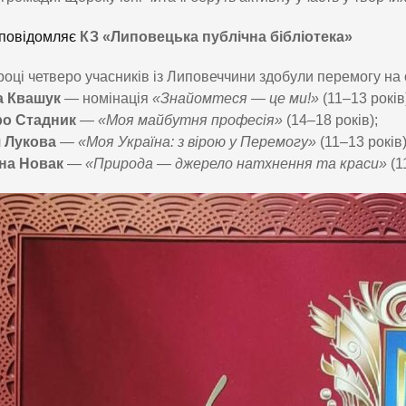
повідомляє
КЗ «Липовецька публічна бібліотека»
році четверо учасників із Липовеччини здобули перемогу на 
а Квашук
— номінація
«Знайомтеся — це ми!»
(11–13 років
о Стадник
—
«Моя майбутня професія»
(14–18 років);
 Лукова
—
«Моя Україна: з вірою у Перемогу»
(11–13 років)
на Новак
—
«Природа — джерело натхнення та краси»
(1