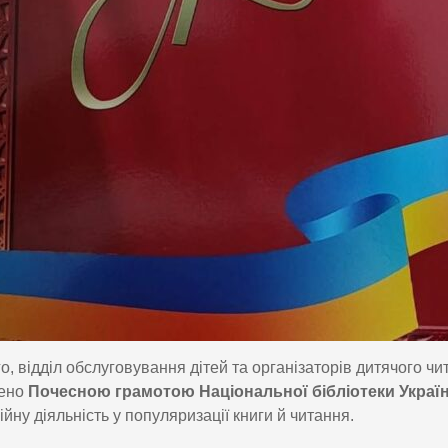
го, відділ обслуговування дітей та організаторів дитячого ч
чено
Почесною грамотою Національної бібліотеки Україн
ійну діяльність у популяризації книги й читання.