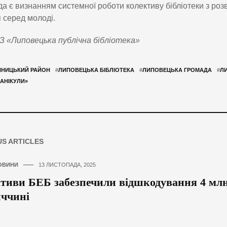
а є визнанням системної роботи колективу бібліотеки з розв
 серед молоді.
 «Липовецька публічна бібліотека»
ННИЦЬКИЙ РАЙОН
#
ЛИПОВЕЦЬКА БІБЛІОТЕКА
#
ЛИПОВЕЦЬКА ГРОМАДА
#
ЛИ
КАНІКУЛИ»
US ARTICLES
ОВИНИ
13 ЛИСТОПАДА, 2025
тиви БЕБ забезпечили відшкодування 4 млн
ччині