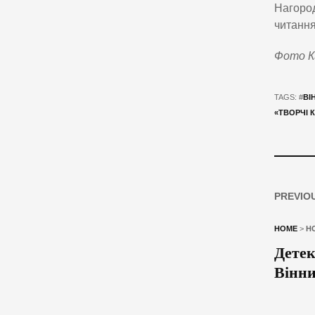
Нагород
читання
Фото КЗ
TAGS: #
ВІ
«ТВОРЧІ 
PREVIO
HOME
>
Н
Детек
Вінни