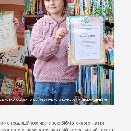
аїнського дитячого літературного конкурсу «Творчі канікули»
ли» є традиційною частиною бібліотечного життя
х змаганнях, демонструючи свій літературний талант.