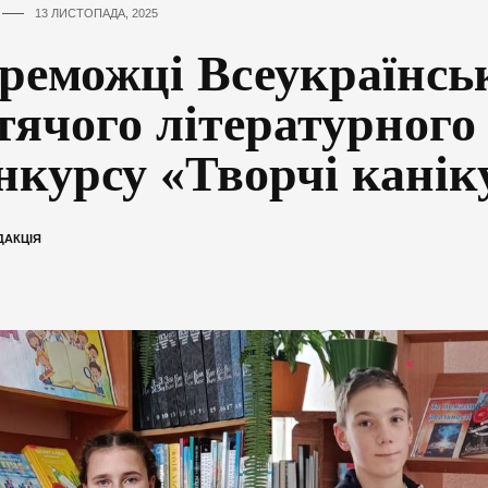
13 ЛИСТОПАДА, 2025
реможці Всеукраїнсь
тячого літературного
нкурсу «Творчі канік
ДАКЦІЯ