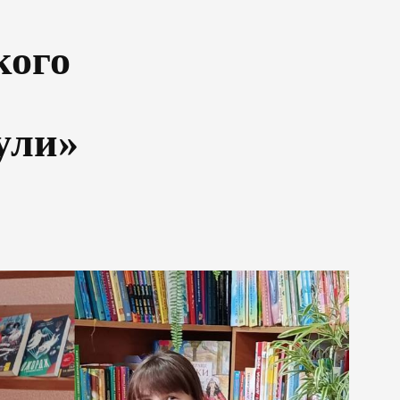
кого
ули»