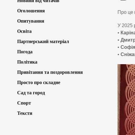
Новини від читачів
Оголошення
Про це
Опитування
У 2025 
Освіта
•
Карін
•
Дмитр
Партнерський матеріал
•
Софія
Погода
•
Сніжа
Політика
Привітання та поздоровлення
Просто про складне
Сад та город
Спорт
Тексти