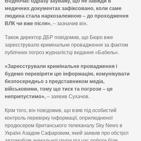
Водночас одразу зауважу, що не завжди в
медичних документах зафіксовано, коли саме
людина стала наркозалежною – до проходження
ВЛК чи вже після»,
– зазначив він.
Також директор ДБР повідомив, що Бюро вже
зареєструвало кримінальне провадження за фактом
публічних погроз журналістці видання «Бабель».
«Зареєстрували кримінальне провадження і
будемо перевіряти цю інформацію, комунікувати
безпосередньо з представником медіа,
військовими, тому що тиск та погрози – це
неприпустимо»,
– заявив Сухачов.
Крім того, він повідомив, що взяв під особистий
контроль перевірку інформації, оприлюдненої
продюсером британського телеканалу Sky News в
Україні Азадом Сафаровим, який заявив про обстріл
автомобіля знімальної групи під час роботи біля