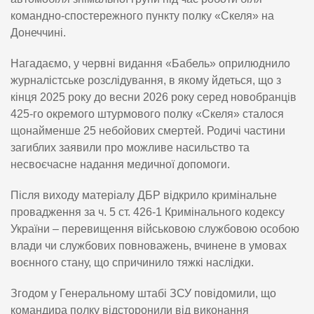
командно-спостережного пункту полку «Скеля» на
Донеччині.
Нагадаємо, у червні видання «Бабель» оприлюднило
журналістське розслідування, в якому йдеться, що з
кінця 2025 року до весни 2026 року серед новобранців
425-го окремого штурмового полку «Скеля» сталося
щонайменше 25 небойових смертей. Родичі частини
загиблих заявили про можливе насильство та
несвоєчасне надання медичної допомоги.
Після виходу матеріалу ДБР відкрило кримінальне
провадження за ч. 5 ст. 426-1 Кримінального кодексу
України – перевищення військовою службовою особою
влади чи службових повноважень, вчинене в умовах
воєнного стану, що спричинило тяжкі наслідки.
Згодом у Генеральному штабі ЗСУ повідомили, що
командира полку відсторонили від виконання