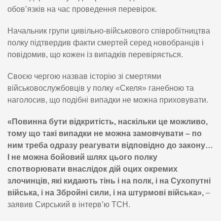
обов’язків на час проведення перевірок.
Начальник групи цивільно-військового співробітництва
полку підтвердив факти смертей серед новобранців і
повідомив, що кожен із випадків перевіряється.
Своєю чергою назвав історію зі смертями
військовослужбовців у полку «Скеля» ганебною та
наголосив, що подібні випадки не можна приховувати.
«Повинна бути відкритість, наскільки це можливо,
тому що такі випадки не можна замовчувати – по
ним треба одразу реагувати відповідно до закону…
І не можна бойовий шлях цього полку
спотворювати внаслідок дій оцих окремих
злочинців, які кидають тінь і на полк, і на Сухопутні
війська, і на Збройні сили, і на штурмові війська»,
–
заявив Сирський в інтерв’ю ТСН.