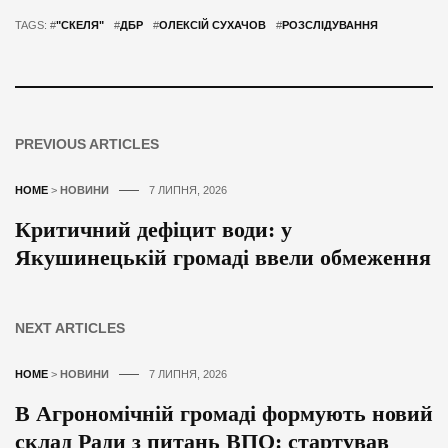
TAGS: #
"СКЕЛЯ"
#
ДБР
#
ОЛЕКСІЙ СУХАЧОВ
#
РОЗСЛІДУВАННЯ
PREVIOUS ARTICLES
HOME
>
НОВИНИ
7 ЛИПНЯ, 2026
Критичний дефіцит води: у
Якушинецькій громаді ввели обмеження
NEXT ARTICLES
HOME
>
НОВИНИ
7 ЛИПНЯ, 2026
В Агрономічній громаді формують новий
склад Ради з питань ВПО: стартував