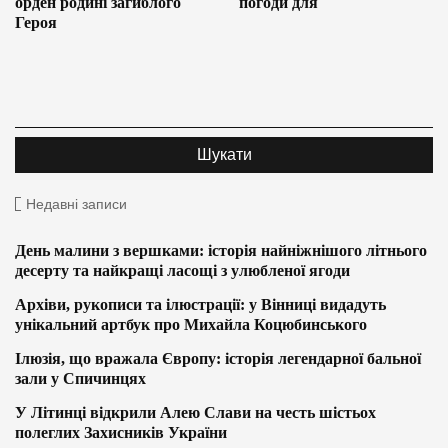
орден родині загиблого
погоди для
Героя
Недавні записи
День малини з вершками: історія найніжнішого літнього
десерту та найкращі ласощі з улюбленої ягоди
Архіви, рукописи та ілюстрації: у Вінниці видадуть
унікальний артбук про Михайла Коцюбинського
Ілюзія, що вражала Європу: історія легендарної бальної
зали у Спичинцях
У Літинці відкрили Алею Слави на честь шістьох
полеглих Захисників України