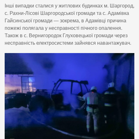
Інші випадки сталися у житлових будинках м. Шаргород,
с. Рахни-Лісові Шаргородської громади та с. Адамівка
Гайсинської громади — зокрема, в Адамівці причина
пожежі полягала у несправності пічного опалення.
Також в с. Вернигородок Глуховецької громади через
несправність електросистеми зайнявся навантажувач.