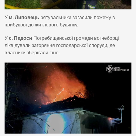
У
м. Липовець
рятувальники загасили пожежу в
прибудові до житлового будинку.
У
с. Педоси
Погребищенської громади вогнеборці
ліквідували загоряння господарської споруди, де
власники зберігали сіно.