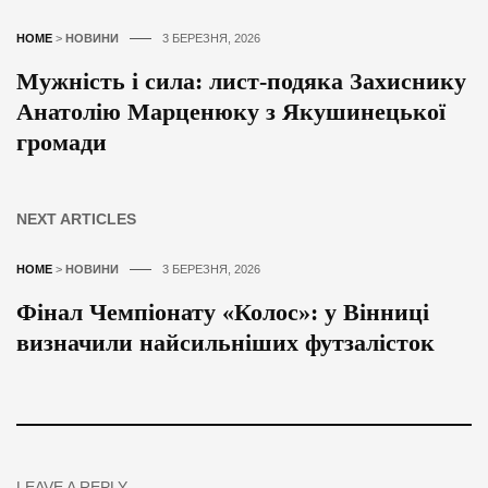
HOME
>
НОВИНИ
3 БЕРЕЗНЯ, 2026
Мужність і сила: лист-подяка Захиснику
Анатолію Марценюку з Якушинецької
громади
NEXT ARTICLES
HOME
>
НОВИНИ
3 БЕРЕЗНЯ, 2026
Фінал Чемпіонату «Колос»: у Вінниці
визначили найсильніших футзалісток
LEAVE A REPLY