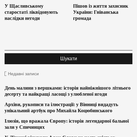
У Щасливському
Пішов із життя захисник
старостаті ліквідовують
України: Гніванська
наслідки негоди
громада
Недавні записи
День малини з вершками: історія найніжнішого літнього
десерту та найкращі ласощі з улюбленої ягоди
Архіви, рукописи та ілюстрації: у Вінниці видадуть
унікальний артбук про Михайла Коцюбинського
Ілюзія, що вражала Європу: історія легендарної бальної
зали у Спичинцях