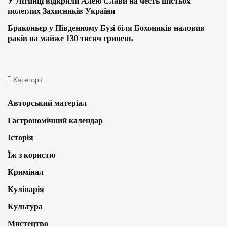
У Літинці відкрили Алею Слави на честь шістьох
полеглих Захисників України
Браконьєр у Південному Бузі біля Бохоників наловив
раків на майже 130 тисяч гривень
Категорії
Авторський матеріал
Гастрономічний календар
Історія
Їж з користю
Кримінал
Кулінарія
Культура
Мистецтво