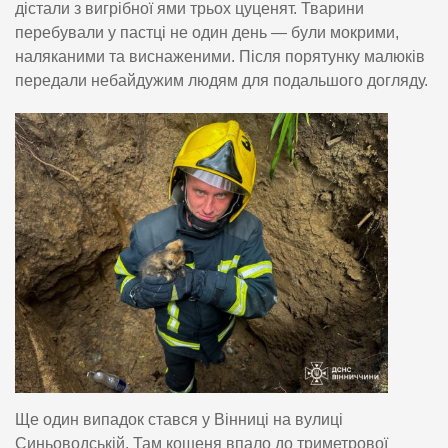
дістали з вигрібної ями трьох цуценят. Тварини
перебували у пастці не один день — були мокрими,
наляканими та виснаженими. Після порятунку малюків
передали небайдужим людям для подальшого догляду.
Ще один випадок стався у Вінниці на вулиці
Синьоводській. Там кошеня впало до триметрової