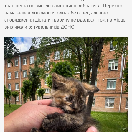
траншеї та не змогло самостійно вибратися. Перехожі
намагалися допомогти, однак без спеціального
спорядження дістати тварину не вдалося, тож на місце
викликали рятувальників ДСНС.