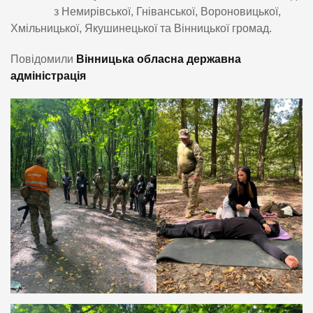
з Немирівської, Гніванської, Вороновицької,
Хмільницької, Якушинецької та Вінницької громад.
Повідомили
Вінницька обласна державна
адміністрація