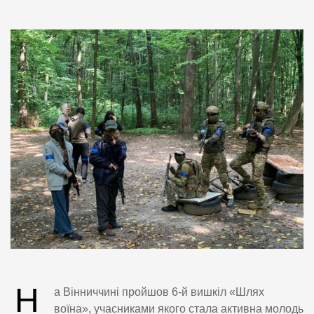
Н
а Вінниччині пройшов 6-й вишкіл «Шлях
воїна», учасниками якого стала активна молодь