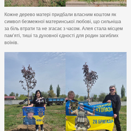
Кожне дерево матері придбали власним коштом як
символ безмежної материнської любові, що сильніша
за біль втрати та не згасає з часом. Алея стала місцем
пам’яті, тиші та духовної єдності для родин загиблих
воїнів.