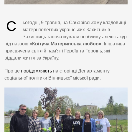
С
ьогодні, 9 травня, на Сабарівському кладовищі
матері полеглих українських Захисників і
Захисниць започаткували особливу алею сакур
під назвою
«Квітуча Материнська любов».
Ініціатива
присвячена світлій пам’яті Героїв та Героїнь, які
віддали життя за Україну.
Про це
повідомляють
на сторінці Департаменту
соціальної політики Вінницької міської ради.