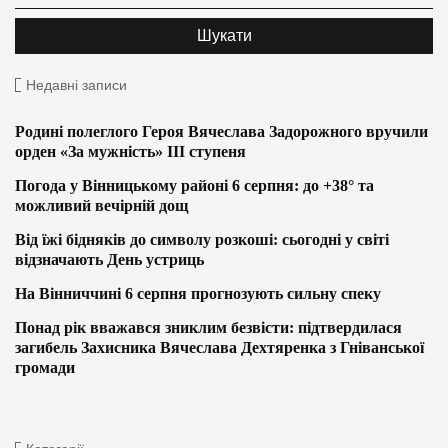
Недавні записи
Родині полеглого Героя Вячеслава Задорожного вручили
орден «За мужність» ІІІ ступеня
Погода у Вінницькому районі 6 серпня: до +38° та
можливий вечірній дощ
Від їжі бідняків до символу розкоші: сьогодні у світі
відзначають День устриць
На Вінниччині 6 серпня прогнозують сильну спеку
Понад рік вважався зниклим безвісти: підтвердилася
загибель Захисника Вячеслава Дехтяренка з Гніванської
громади