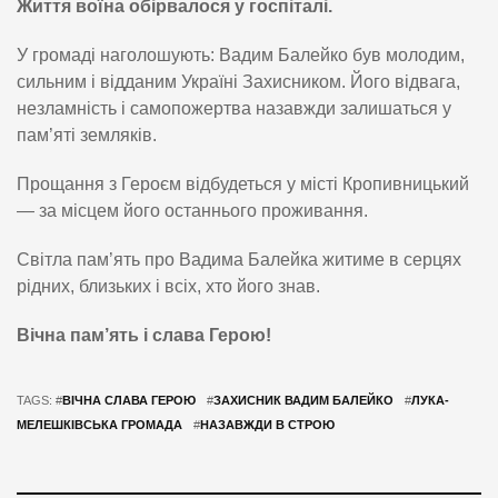
Життя воїна обірвалося у госпіталі.
У громаді наголошують: Вадим Балейко був молодим,
сильним і відданим Україні Захисником. Його відвага,
незламність і самопожертва назавжди залишаться у
пам’яті земляків.
Прощання з Героєм відбудеться у місті Кропивницький
— за місцем його останнього проживання.
Світла пам’ять про Вадима Балейка житиме в серцях
рідних, близьких і всіх, хто його знав.
Вічна пам’ять і слава Герою!
TAGS: #
ВІЧНА СЛАВА ГЕРОЮ
#
ЗАХИСНИК ВАДИМ БАЛЕЙКО
#
ЛУКА-
МЕЛЕШКІВСЬКА ГРОМАДА
#
НАЗАВЖДИ В СТРОЮ