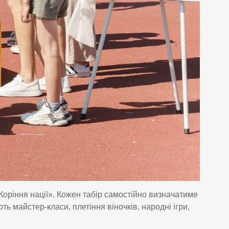
оріння нації». Кожен табір самостійно визначатиме
ь майстер-класи, плетіння віночків, народні ігри,