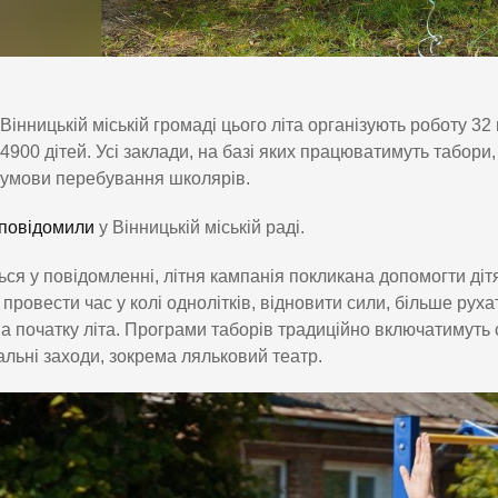
Вінницькій міській громаді цього літа організують роботу 32
4900 дітей. Усі заклади, на базі яких працюватимуть табори
умови перебування школярів.
повідомили
у Вінницькій міській раді.
ься у повідомленні, літня кампанія покликана допомогти діт
, провести час у колі однолітків, відновити сили, більше рух
на початку літа. Програми таборів традиційно включатимуть с
льні заходи, зокрема ляльковий театр.