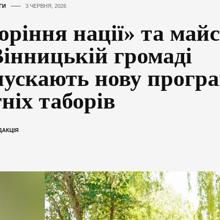
ГИ
3 ЧЕРВНЯ, 2026
оріння нації» та май
Вінницькій громаді
пускають нову прогр
тніх таборів
ДАКЦІЯ