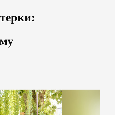
стерки:
аму