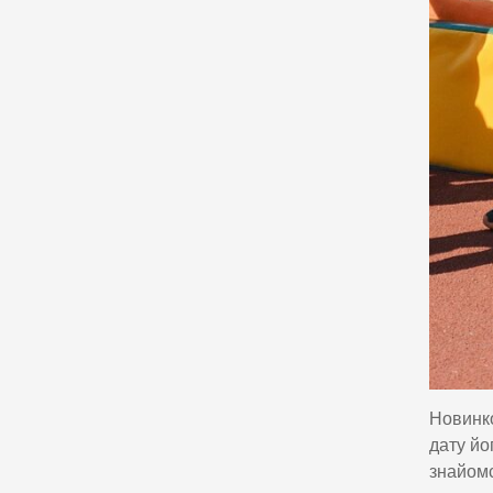
Новинко
дату йо
знайомс