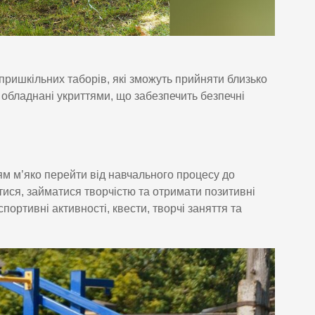
 пришкільних таборів, які зможуть прийняти близько
, обладнані укриттями, що забезпечить безпечні
ям м’яко перейти від навчального процесу до
атися, займатися творчістю та отримати позитивні
портивні активності, квести, творчі заняття та