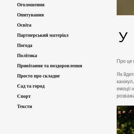
Оголошення
Опитування
Освіта
У
Партнерський матеріал
Погода
Політика
Про це
Привітання та поздоровлення
Як йдет
Просто про складне
канікул
Сад та город
емоції 
розважа
Спорт
Тексти