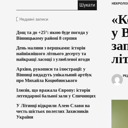
НЕКРОЛО
«К
Недавні записи
у 
Дощ та до +25°: якою буде погода у
Вінницькому районі 8 серпня
за
День малини з вершками: історія
найніжнішого літнього десерту та
лі
найкращі ласощі з улюбленої ягоди
Архіви, рукописи та ілюстрації: у
Вінниці видадуть унікальний артбук
РЕ
про Михайла Коцюбинського
Ілюзія, що вражала Європу: історія
легендарної бальної зали у Спичинцях
У Літинці відкрили Алею Слави на
честь шістьох полеглих Захисників
України