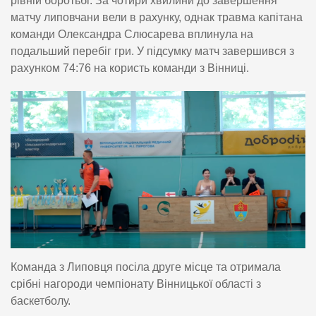
рівній боротьбі. За чотири хвилини до завершення
матчу липовчани вели в рахунку, однак травма капітана
команди Олександра Слюсарева вплинула на
подальший перебіг гри. У підсумку матч завершився з
рахунком 74:76 на користь команди з Вінниці.
Команда з Липовця посіла друге місце та отримала
срібні нагороди чемпіонату Вінницької області з
баскетболу.