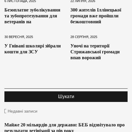
6 ЛИСТОПАДА, 2025
22 ЛИПНЯ, 2026
Безоплатне зуболікування
300 жителів Іллінецької
та зубопротезування для
громади вже пройшли
ветеранів на
безкоштовний
30 ВЕРЕСНЯ, 2025
28 СЕРПНЯ, 2025
У Гнівані школярі зібрали
Уночі на території
кошти для ЗСУ
Стрижавської громади
впав ворожий
Недавні записи
Майже 20 мільярдів для держави: БЕБ відзвітувало про
результати детінізації за пів року