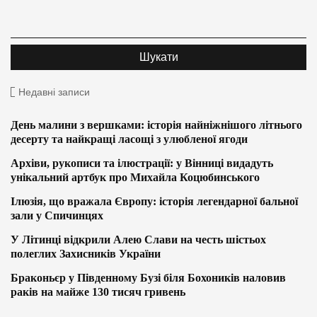
Недавні записи
День малини з вершками: історія найніжнішого літнього
десерту та найкращі ласощі з улюбленої ягоди
Архіви, рукописи та ілюстрації: у Вінниці видадуть
унікальний артбук про Михайла Коцюбинського
Ілюзія, що вражала Європу: історія легендарної бальної
зали у Спичинцях
У Літинці відкрили Алею Слави на честь шістьох
полеглих Захисників України
Браконьєр у Південному Бузі біля Бохоників наловив
раків на майже 130 тисяч гривень