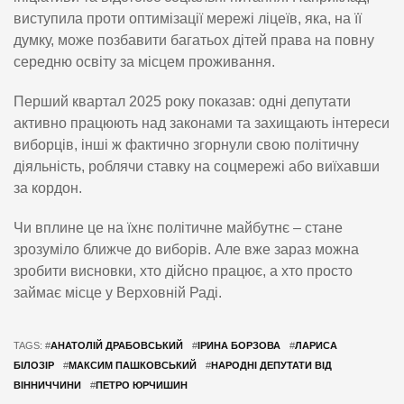
виступила проти оптимізації мережі ліцеїв, яка, на її
думку, може позбавити багатьох дітей права на повну
середню освіту за місцем проживання.
Перший квартал 2025 року показав: одні депутати
активно працюють над законами та захищають інтереси
виборців, інші ж фактично згорнули свою політичну
діяльність, роблячи ставку на соцмережі або виїхавши
за кордон.
Чи вплине це на їхнє політичне майбутнє – стане
зрозуміло ближче до виборів. Але вже зараз можна
зробити висновки, хто дійсно працює, а хто просто
займає місце у Верховній Раді.
TAGS: #
АНАТОЛІЙ ДРАБОВСЬКИЙ
#
ІРИНА БОРЗОВА
#
ЛАРИСА
БІЛОЗІР
#
МАКСИМ ПАШКОВСЬКИЙ
#
НАРОДНІ ДЕПУТАТИ ВІД
ВІННИЧЧИНИ
#
ПЕТРО ЮРЧИШИН