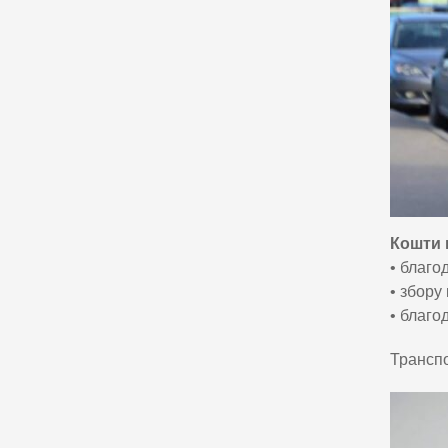
Кошти н
• благо
• збору
• благо
Транспо