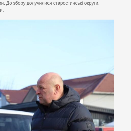
рн. До збору долучилися старостинські округи,
и.