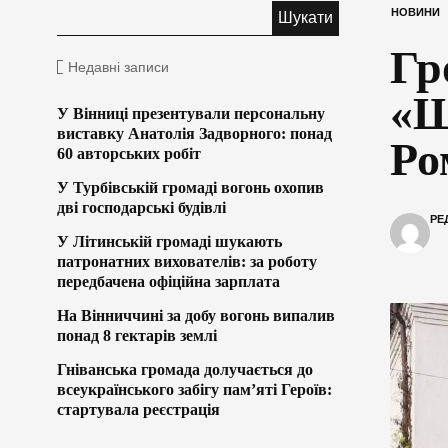
НОВИНИ
Гр
Недавні записи
«Ш
У Вінниці презентували персональну
виставку Анатолія Задворного: понад
Ро
60 авторських робіт
У Турбівській громаді вогонь охопив
дві господарські будівлі
РЕ
У Літинській громаді шукають
патронатних вихователів: за роботу
передбачена офіційна зарплата
На Вінниччині за добу вогонь випалив
понад 8 гектарів землі
Гніванська громада долучається до
всеукраїнського забігу пам’яті Героїв:
стартувала реєстрація