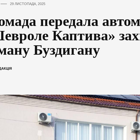
29 ЛИСТОПАДА, 2025
омада передала автом
евроле Каптива» за
ману Буздигану
ДАКЦІЯ