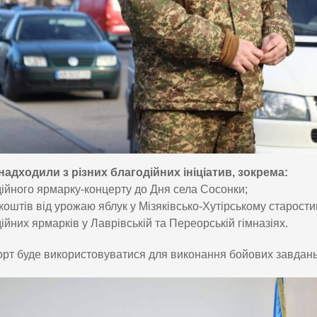
адходили з різних благодійних ініціатив, зокрема:
дійного ярмарку-концерту до Дня села Сосонки;
 коштів від урожаю яблук у Мізяківсько-Хутірському старости
дійних ярмарків у Лаврівській та Переорській гімназіях.
рт буде використовуватися для виконання бойових завдань