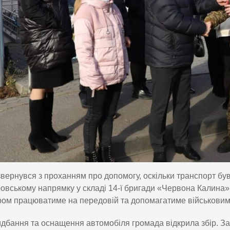
вернувся з проханням про допомогу, оскільки транспорт був 
овському напрямку у складі 14-ї бригади «Червона Калина» 
ом працюватиме на передовій та допомагатиме військовим 
дбання та оснащення автомобіля громада відкрила збір. За