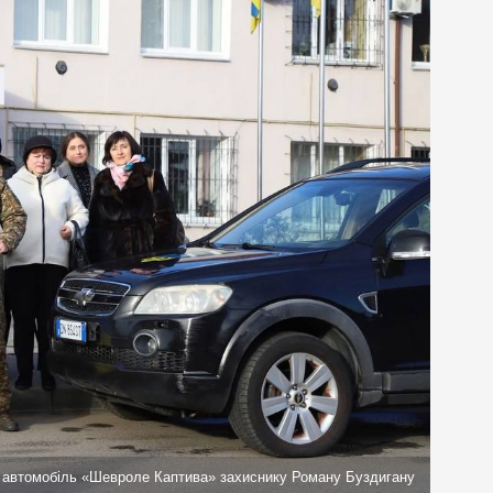
 автомобіль «Шевроле Каптива» захиснику Роману Буздигану