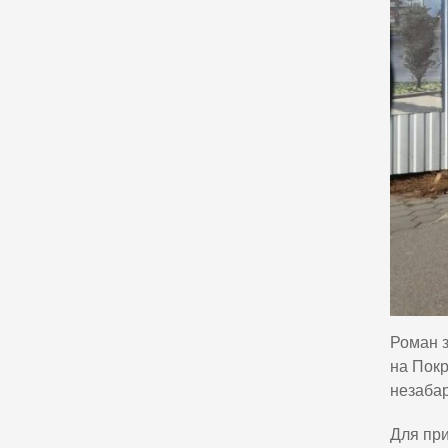
Роман з
на Покр
незабар
Для при