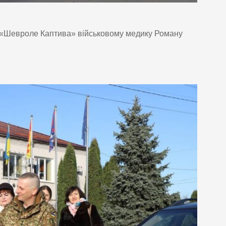
ь «Шевроле Каптива» військовому медику Роману