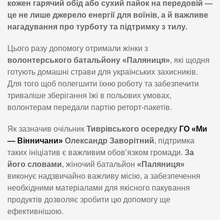
кожен гарячий обід або сухий пайок на передовій —
це не лише джерело енергії для воїнів, а й важливе
нагадування про турботу та підтримку з тилу.
Цього разу допомогу отримали жінки з
волонтерського батальйону «Паляниця»
, які щодня
готують домашні страви для українських захисників.
Для того щоб полегшити їхню роботу та забезпечити
триваліше зберігання їжі в польових умовах,
волонтерам передали партію реторт-пакетів.
Як зазначив очільник
Тиврівського осередку
ГО «Ми
— Вінничани»
Олександр Заворітний
, підтримка
таких ініціатив є важливим обов’язком громади.
За
його словами
, жіночий батальйон
«Паляниця»
виконує надзвичайно важливу місію, а забезпечення
необхідними матеріалами для якісного пакування
продуктів дозволяє зробити цю допомогу ще
ефективнішою.