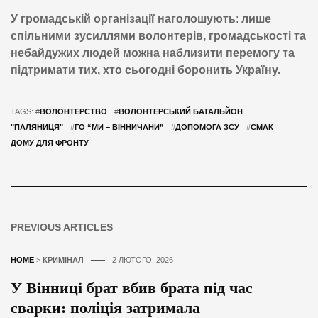
У громадській організації наголошують
:
лише
спільними зусиллями волонтерів, громадськості та
небайдужих людей можна наблизити перемогу та
підтримати тих, хто сьогодні боронить Україну.
TAGS: #
ВОЛОНТЕРСТВО
#
ВОЛОНТЕРСЬКИЙ БАТАЛЬЙОН
"ПАЛЯНИЦЯ"
#
ГО “МИ – ВІННИЧАНИ”
#
ДОПОМОГА ЗСУ
#
СМАК
ДОМУ ДЛЯ ФРОНТУ
PREVIOUS ARTICLES
HOME
>
КРИМІНАЛ
2 ЛЮТОГО, 2026
У Вінниці брат вбив брата під час
сварки: поліція затримала