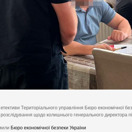
етективи Територіального управління Бюро економічної без
розслідування щодо колишнього генерального директора пі
мили
Бюро економічної безпеки України