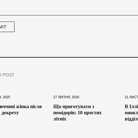
D POST
, 2025
27 ЛИПНЯ, 2026
21 ЛИС
иччині жінка після
Що приготувати з
В Ілл
в декрету
помідорів: 10 простих
оновл
літніх
відді