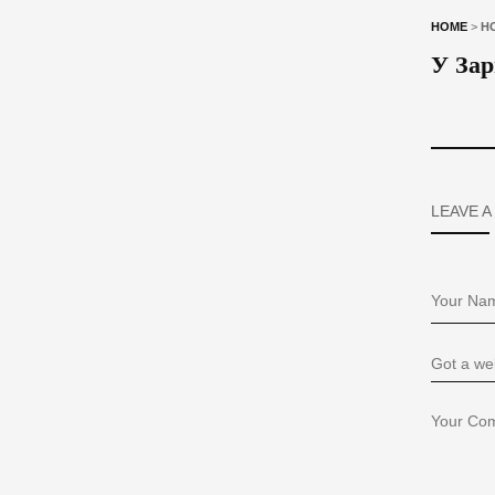
HOME
>
Н
У Зар
LEAVE A