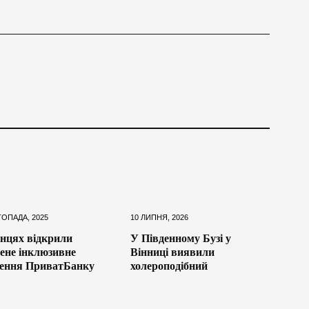
ТОПАДА, 2025
10 ЛИПНЯ, 2026
інцях відкрили
У Південному Бузі у
ене інклюзивне
Вінниці виявили
лення ПриватБанку
холероподібний