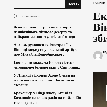
НОВИНИ
Ек
Недавні записи
Ві
День малини з вершками: історія
найніжнішого літнього десерту та
зб
найкращі ласощі з улюбленої ягоди
Архіви, рукописи та ілюстрації: у
Вінниці видадуть унікальний артбук
РЕ
про Михайла Коцюбинського
Ілюзія, що вражала Європу: історія
легендарної бальної зали у Спичинцях
У Літинці відкрили Алею Слави на
честь шістьох полеглих Захисників
України
Браконьєр у Південному Бузі біля
Бохоників наловив раків на майже 130
тисяч гривень