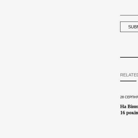
RELATE
28 СЕРПНЯ
На Вінн
16 рокі