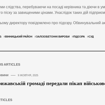
ми слідства, перебуваючи на посаді керівника та діючи в ум
го піску за завищеними цінами. Унаслідок таких дій підприєм
ому директору повідомлено про підозру. Обвинувальний акт 
Б
#
ВІННИЦЬКИЙ РАЙОН
#
ЗАЛІЗОБЕТОННІ ВИРОБИ
#
ПІДОЗРА
#
СУД
US ARTICLES
ОВИНИ
9 ЖОВТНЯ, 2025
ижавській громаді передали пікап військо
RTICLES