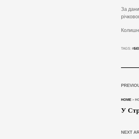
За дани
річково
Колишнь
TAGS: #
БЕ
PREVIO
HOME
>
Н
У Стр
NEXT A