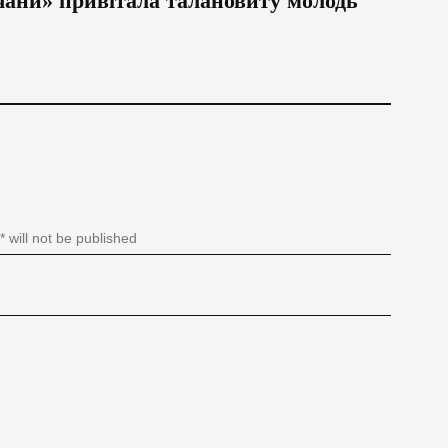
чани» привітала талановиту молодь