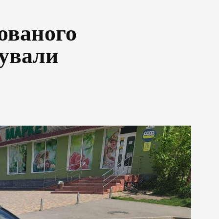
ованого
зували