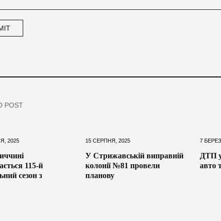
D POST
Я, 2025
15 СЕРПНЯ, 2025
7 БЕРЕЗ
иччині
У Стрижавській виправній
ДТП у
ається 115-й
колонії №81 провели
авто 
ьний сезон з
планову