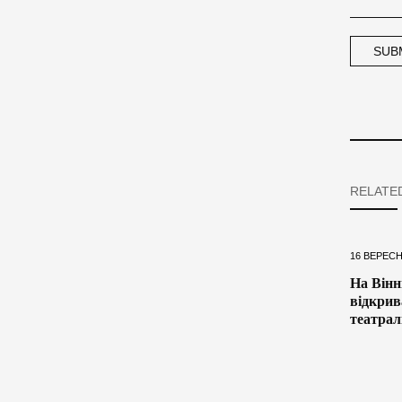
RELATE
16 ВЕРЕСН
На Вінн
відкрив
театрал