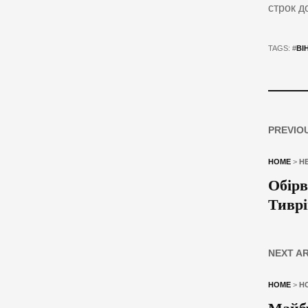
строк до
TAGS: #
ВІ
PREVIO
HOME
>
Н
Обірв
Тиврі
NEXT A
HOME
>
Н