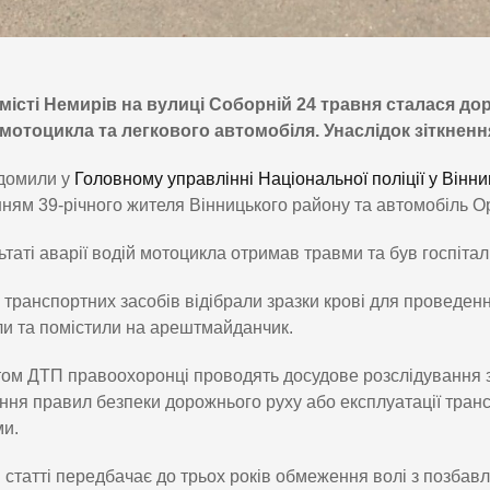
місті Немирів на вулиці Соборній 24 травня сталася до
мотоцикла та легкового автомобіля. Унаслідок зіткнен
ідомили у
Головному управлінні Національної поліції у Вінни
ням 39-річного жителя Вінницького району та автомобіль Op
ьтаті аварії водій мотоцикла отримав травми та був госпіта
в транспортних засобів відібрали зразки крові для проведен
и та помістили на арештмайданчик.
ом ДТП правоохоронці проводять досудове розслідування за 
ня правил безпеки дорожнього руху або експлуатації транс
и.
 статті передбачає до трьох років обмеження волі з позба