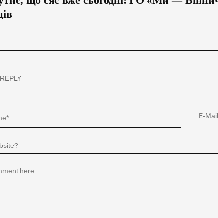
тнє, що сяє вже сьогодні: ГО «Ми — Вінни
ців
 REPLY