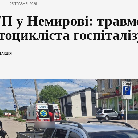
25 ТРАВНЯ, 2026
П у Немирові: травм
тоцикліста госпіталі
ДАКЦІЯ