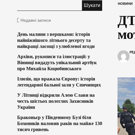
НОВИНИ
ДТ
Недавні записи
мо
День малини з вершками: історія
найніжнішого літнього десерту та
найкращі ласощі з улюбленої ягоди
РЕ
Архіви, рукописи та ілюстрації: у
Вінниці видадуть унікальний артбук
про Михайла Коцюбинського
Ілюзія, що вражала Європу: історія
легендарної бальної зали у Спичинцях
У Літинці відкрили Алею Слави на
честь шістьох полеглих Захисників
України
Браконьєр у Південному Бузі біля
Бохоників наловив раків на майже 130
тисяч гривень