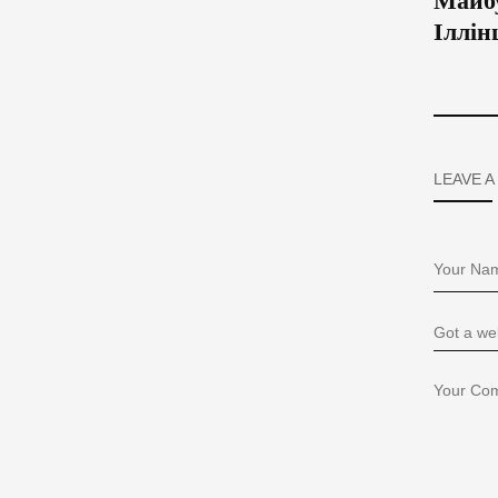
Майбу
Іллін
LEAVE A