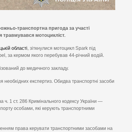
рожньо-транспортна пригода за участі
ня травмувався мотоцикліст.
цькій област
і
, зіткнулися мотоцикл Spark під
el, за кермом якого перебував 44-річний водій.
лізований до медичного закладу.
ня необхідних експертиз. Обидва транспортні засоби
ч. 1 ст. 286 Кримінального кодексу України —
порту особами, які керують транспортними
вленням права керувати транспортними засобами на