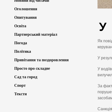
Новини від читачів
Оголошення
Опитування
У
Освіта
Партнерський матеріал
Як пов
Погода
керуван
Політика
У резул
Привітання та поздоровлення
Просто про складне
У водії
вилучил
Сад та город
Спорт
За факт
порушен
Тексти
засобам
Санкція