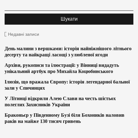
Недавні записи
День малини з вершками: історія найніжнішого літнього
десерту та найкращі ласощі з улюбленої ягоди
Архіви, рукописи та ілюстрації: у Вінниці видадуть
унікальний артбук про Михайла Коцюбинського
Ілюзія, що вражала Європу: історія легендарної бальної
зали у Спичинцях
У Літинці відкрили Алею Слави на честь шістьох
полеглих Захисників України
Браконьєр у Південному Бузі біля Бохоників наловив
раків на майже 130 тисяч гривень