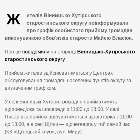
Ж
ителів Вінницько-Хутірського
старостинського округу поінформували
про графік особистого прийому громадян
виконувачкою обов’язків старости Майєю Власюк.
Про це
повідомили
на сторінці
Вінницько-Хутірського
старостинського округ
у.
Прийом жителів здійснюватиметься у Центрах
обслуговування громадян населених пунктів округу за
визначеним графіком.
У селі Вінницькі Хутори громадян прийматимуть
щопонеділка та щосереди з 11:00 до 13:00. У селі
Писарівка прийом відбуватиметься щовівторка з 11:00
до 13:00, а в селі Щітки — щочетверга у той самий час
(КЗ «Щітецький клуб», вул. Миру).