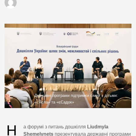
Державні програми підтримки сімей з дітьми:
«єЯсла» та «єСадок»
Н
а форумі з питань дошкілля
Liudmyla
Shemelynets
презентувала державні програми