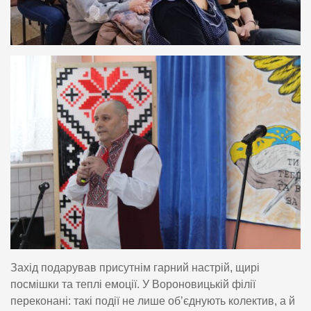
Захід подарував присутнім гарний настрій, щирі
посмішки та теплі емоції. У Вороновицькій філії
переконані: такі події не лише об’єднують колектив, а й