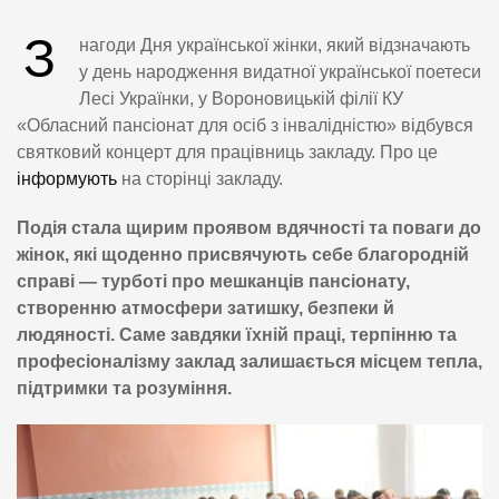
З
нагоди Дня української жінки, який відзначають
у день народження видатної української поетеси
Лесі Українки, у Вороновицькій філії КУ
«Обласний пансіонат для осіб з інвалідністю» відбувся
святковий концерт для працівниць закладу. Про це
інформують
на сторінці закладу.
Подія стала щирим проявом вдячності та поваги до
жінок, які щоденно присвячують себе благородній
справі — турботі про мешканців пансіонату,
створенню атмосфери затишку, безпеки й
людяності. Саме завдяки їхній праці, терпінню та
професіоналізму заклад залишається місцем тепла,
підтримки та розуміння.