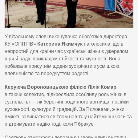
У вітальному слові виконувачка обов’язків директора
КУ «ОПІТПВ»
Катерина Якимчук
наголосила, що в
непростий для країни час українські жінки є джерелом
віри й надії, прикладом стійкості та мужності. Вона
побажала присутнім щодня зустрічати з усмішкою,
впевненістю та передчуттям радості.
Керуюча Вороновицькою філією Лілія Комар
,
вітаючи колектив, підкреслила особливу роль жінки в
суспільстві — як берегині родинного вогнища, носійки
духовності, культури й традицій. За її словами, жінки
вміють залишатися світлом навіть у найтемніші часи та
підтримувати надію тоді, коли її бракує.
Святкову атмосферу доповнили зворушливі виступи