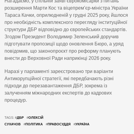
Нагадаємо, у спільній заяві єврокомісарки з питань
розширення Марти Кос та віцепрем’єр-міністра України
Тараса Качки, оприлюдненій у грудні 2025 року, йшлося
про необхідність комплексного перегляду інституційної
структури ДБР відповідно до європейських стандартів.
Згодом Президент Володимир Зеленський доручив
підготувати пропозиції щодо оновлення Бюро, а уряд
повідомив, що законопроєкт про реформу планують
внести до Верховної Ради наприкінці 2026 року.
Наразі у парламенті зареєстровано три варіанти
Антикорупційної стратегії, які передбачають різні
підходи до перезавантаження ДБР, зокрема із
залученням міжнародних експертів до кадрових
процедур.
TAGS: #
ДБР
#
ОЛЕКСІЙ
СУХАЧОВ
#
ПОЛІТИКА
#
ПРАВОСУДДЯ
#
УКРАЇНА