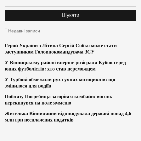
Недавні записи
Герой України з Літина Сергій Собко може стати
заступником Головнокомандувача ЗСУ
У Вінницькому районі вперше розіграли Кубок серед
юних футболістів: хто став переможцем
У Турбові обмежили рух гучних мотоциклів: що
змінилося для водіїв
Поблизу Погребища загорівся комбайн: вогонь
перекинувся на поле ячменю
Жителька Вінниччини відшкодувала державі понад 4,6
млн грн несплачених податків