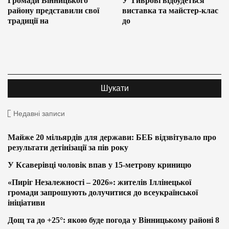
Громади Вінницького
У Тиврові відбудеться
району представили свої
виставка та майстер-клас
традиції на
до
Недавні записи
Майже 20 мільярдів для держави: БЕБ відзвітувало про
результати детінізації за пів року
У Ксаверівці чоловік впав у 15-метрову криницю
«Пиріг Незалежності – 2026»: жителів Іллінецької
громади запрошують долучитися до всеукраїнської
ініціативи
Дощ та до +25°: якою буде погода у Вінницькому районі 8