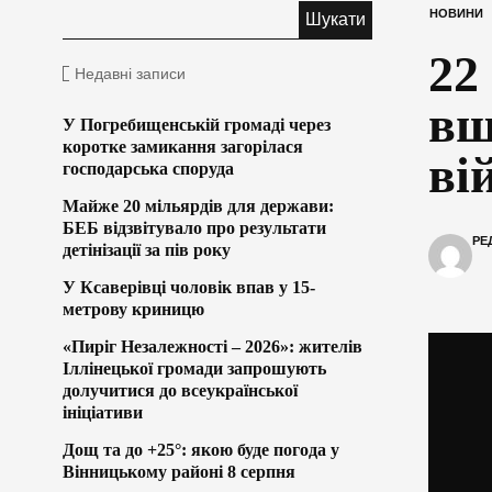
НОВИНИ
22
Недавні записи
вш
У Погребищенській громаді через
коротке замикання загорілася
ві
господарська споруда
Майже 20 мільярдів для держави:
БЕБ відзвітувало про результати
РЕ
детінізації за пів року
У Ксаверівці чоловік впав у 15-
метрову криницю
«Пиріг Незалежності – 2026»: жителів
Іллінецької громади запрошують
долучитися до всеукраїнської
ініціативи
Дощ та до +25°: якою буде погода у
Вінницькому районі 8 серпня