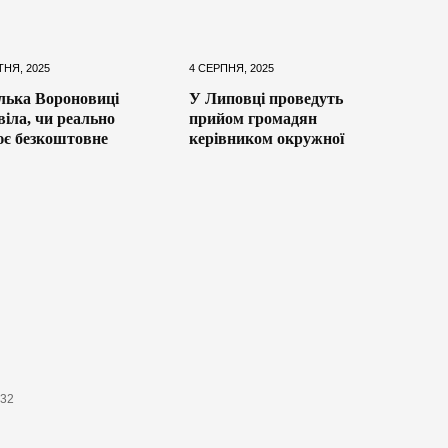
ТНЯ, 2025
4 СЕРПНЯ, 2025
ька Вороновиці
У Липовці проведуть
віла, чи реально
прийом громадян
є безкоштовне
керівником окружної
632