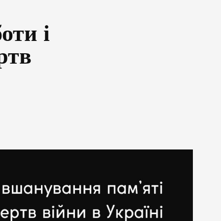
оти і
ртв