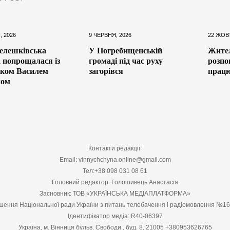
, 2026
9 ЧЕРВНЯ, 2026
22 ЖОВ
елешківська
У Погребищенській
Жител
 попрощалася із
громаді під час руху
розпо
иком Василем
загорівся
працю
ом
Контакти редакції:
Email: vinnychchyna.online@gmail.com
Тел:+38 098 031 08 61
Головний редактор: Голошивець Анастасія
Засновник: ТОВ «УКРАЇНСЬКА МЕДІАПЛАТФОРМА»
шення Національної ради України з питань телебачення і радіомовлення №1
Ідентифікатор медіа: R40-06397
Україна, м. Вінниця бульв. Свободи , буд. 8, 21005 +380953626765