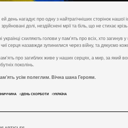
ей день нагадує про одну з найтрагічніших сторінок нашої іс
зруйновані долі, нездійснені мрії та біль, що не стихає крізь
і українці схиляють голови у пам’ять про всіх, хто загинув у
 чиї серця назавжди зупинилися через війну, та дякуємо кож
ам’ять про загиблих живе у наших серцях, а мир, за який в
бутніх поколінь.
пам’ять усім полеглим. Вічна шана Героям.
ННИЧЧИНА
#
ДЕНЬ СКОРБОТИ
#
УКРАЇНА
US ARTICLES