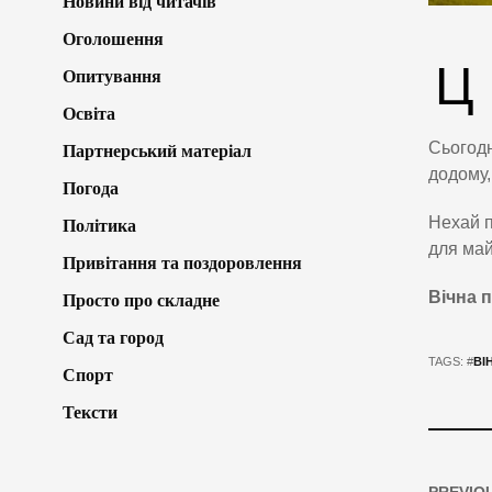
Новини від читачів
Оголошення
Ц
Опитування
Освіта
Сьогодн
Партнерський матеріал
додому,
Погода
Нехай п
Політика
для май
Привітання та поздоровлення
Вічна 
Просто про складне
Сад та город
TAGS: #
ВІ
Спорт
Тексти
PREVIO