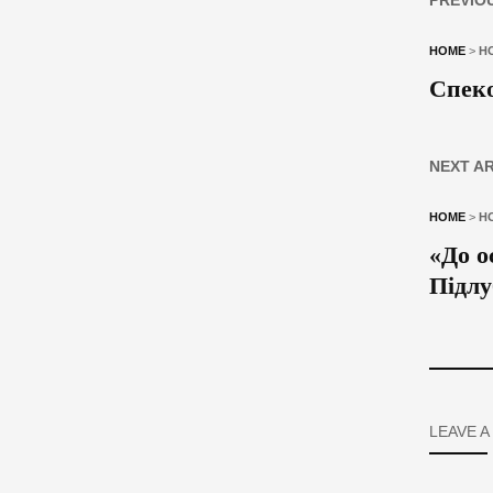
HOME
>
Н
Спеко
NEXT A
HOME
>
Н
«До о
Підл
LEAVE A