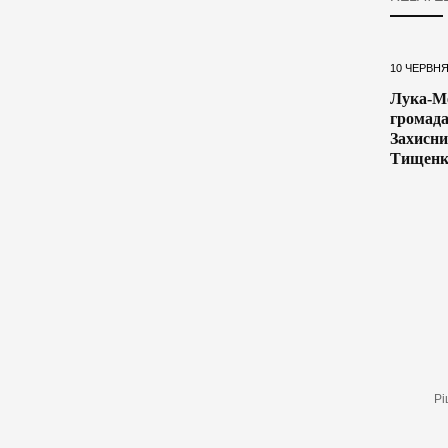
10 ЧЕРВНЯ
Лука-М
громада
Захисн
Тищенк
Рі