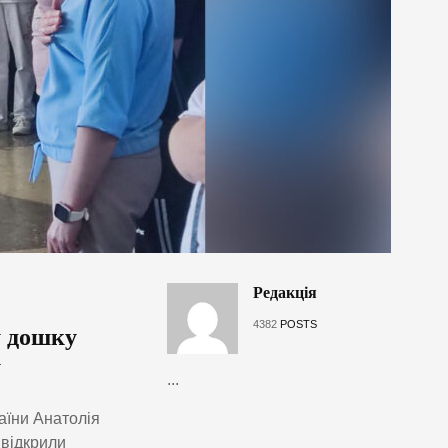
Редакція
4382
POSTS
у дошку
у
...
аїни Анатолія
 відкрили