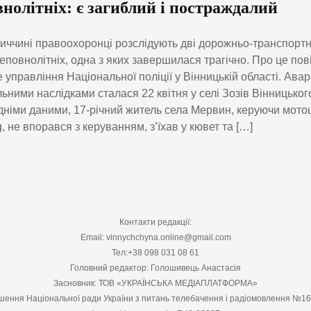
нолітніх: є загиблий і постраждалий
иччині правоохоронці розслідують дві дорожньо-транспортн
неповнолітніх, одна з яких завершилася трагічно. Про це по
 управління Національної поліції у Вінницькій області. Аварі
ьними наслідками сталася 22 квітня у селі Зозів Вінницьког
німи даними, 17-річний житель села Мервин, керуючи мото
, не впорався з керуванням, з’їхав у кювет та […]
Контакти редакції:
Email: vinnychchyna.online@gmail.com
Тел:+38 098 031 08 61
Головний редактор: Голошивець Анастасія
Засновник: ТОВ «УКРАЇНСЬКА МЕДІАПЛАТФОРМА»
шення Національної ради України з питань телебачення і радіомовлення №1