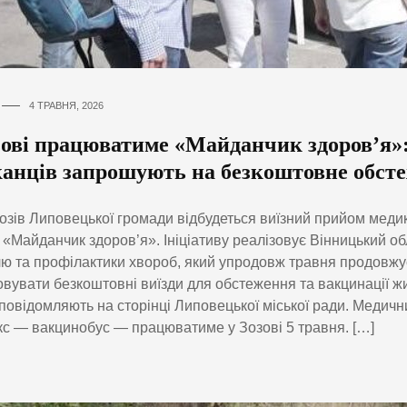
4 ТРАВНЯ, 2026
зові працюватиме «Майданчик здоров’я»
анців запрошують на безкоштовне обст
Зозів Липовецької громади відбудеться виїзний прийом меди
 «Майданчик здоров’я». Ініціативу реалізовує Вінницький о
ю та профілактики хвороб, який упродовж травня продовжу
овувати безкоштовні виїзди для обстеження та вакцинації жи
повідомляють на сторінці Липовецької міської ради. Медич
с — вакцинобус — працюватиме у Зозові 5 травня. […]