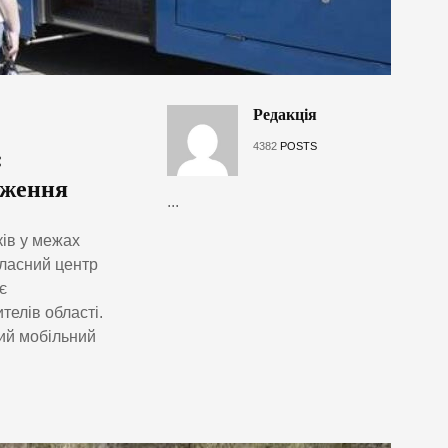
Редакція
4382
POSTS
:
еження
...
ків у межах
бласний центр
є
телів області.
ний мобільний