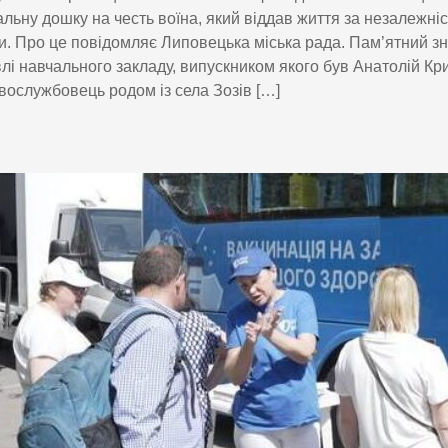
льну дошку на честь воїна, який віддав життя за незалежніс
. Про це повідомляє Липовецька міська рада. Пам’ятний з
влі навчального закладу, випускником якого був Анатолій Кр
вослужбовець родом із села Зозів […]