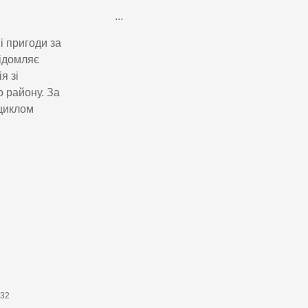
...
і пригоди за
відомляє
я зі
о району. За
циклом
632