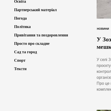
Освіта
Партнерський матеріал
Погода
Політика
НОВИНИ
Привітання та поздоровлення
У Зо
Просто про складне
мешк
Сад та город
У селі 
Спорт
проєкту
Тексти
контрол
організ
Про це 
комплек