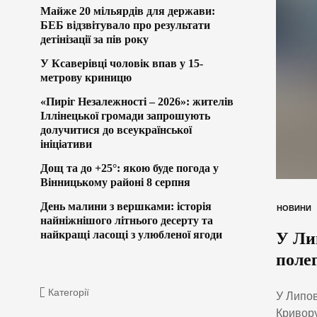
Майже 20 мільярдів для держави:
БЕБ відзвітувало про результати
детінізації за пів року
У Ксаверівці чоловік впав у 15-
метрову криницю
«Пиріг Незалежності – 2026»: жителів
Іллінецької громади запрошують
долучитися до всеукраїнської
ініціативи
Дощ та до +25°: якою буде погода у
Вінницькому районі 8 серпня
День малини з вершками: історія
НОВИНИ
найніжнішого літнього десерту та
найкращі ласощі з улюбленої ягоди
У Ли
поле
Категорії
У Липов
Кривору