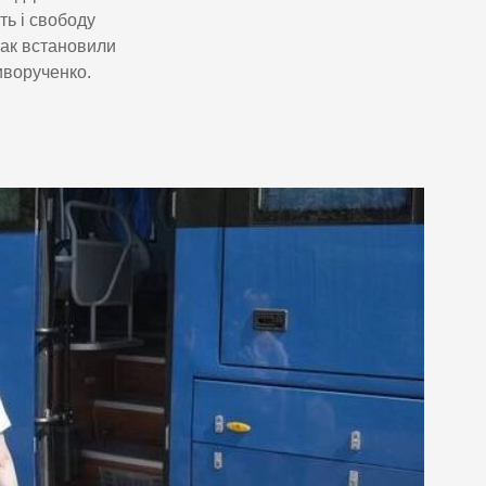
ть і свободу
нак встановили
иворученко.