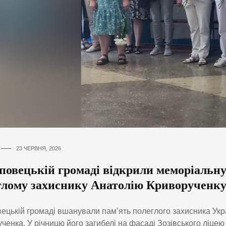
23 ЧЕРВНЯ, 2026
повецькій громаді відкрили меморіальн
глому захиснику Анатолію Криворученк
ецькій громаді вшанували пам’ять полеглого захисника Укр
ченка. У річницю його загибелі на фасаді Зозівського ліцею