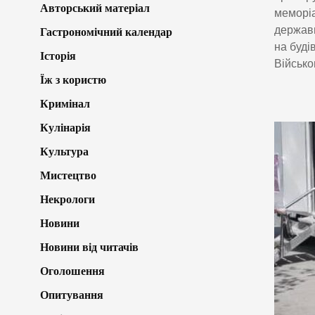
Авторський матеріал
меморіа
держави
Гастрономічний календар
на буді
Історія
Військо
Їж з користю
Кримінал
Кулінарія
Культура
Мистецтво
Некрологи
Новини
Новини від читачів
Оголошення
Опитування