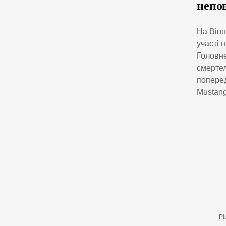
непов
На Вінн
участі 
Головне
смертел
поперед
Mustang
Рі