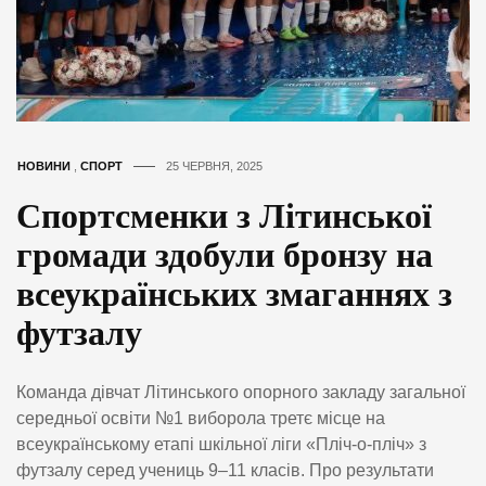
НОВИНИ
,
СПОРТ
25 ЧЕРВНЯ, 2025
Спортсменки з Літинської
громади здобули бронзу на
всеукраїнських змаганнях з
футзалу
Команда дівчат Літинського опорного закладу загальної
середньої освіти №1 виборола третє місце на
всеукраїнському етапі шкільної ліги «Пліч-о-пліч» з
футзалу серед учениць 9–11 класів. Про результати