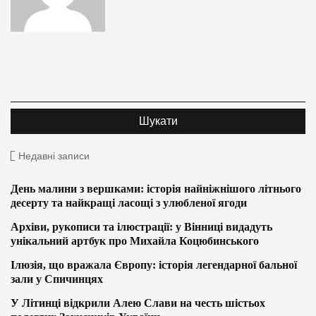
Недавні записи
День малини з вершками: історія найніжнішого літнього
десерту та найкращі ласощі з улюбленої ягоди
Архіви, рукописи та ілюстрації: у Вінниці видадуть
унікальний артбук про Михайла Коцюбинського
Ілюзія, що вражала Європу: історія легендарної бальної
зали у Спичинцях
У Літинці відкрили Алею Слави на честь шістьох