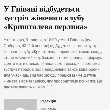
У Гнівані відбудеться
зустріч жіночого клубу
«Кришталева перлина»
У п’ятницю, 9 травня, о 18:00 у місті Гнівань (вул.
Соборна, 43, 2-й поверх) відбудеться чергова зустріч
жіночого клубу «Кришталева перлина». Темою заходу
стане «Жіночий код: бажання твого серця». Інформує
Центр життєстійкості Гніванської громади. Програма
зустрічі передбачає: Передбачено також кава-брейк
для учасниць. Під час заходу працюватиме дитяча
кімната з арт-терапією, яку проводитиме психолог. Це
дає можливість жінкам […]
Редакція
4383
POSTS