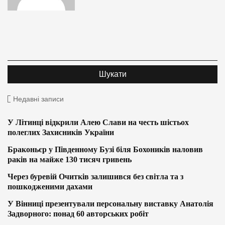
Недавні записи
У Літинці відкрили Алею Слави на честь шістьох
полеглих Захисників України
Браконьєр у Південному Бузі біля Бохоників наловив
раків на майже 130 тисяч гривень
Через буревій Очитків залишився без світла та з
пошкодженими дахами
У Вінниці презентували персональну виставку Анатолія
Задворного: понад 60 авторських робіт