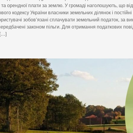
 та орендної плати за землю. У громаді наголошують, що ві
вого кодексу України власники земельних ділянок і постійні
ристувачі зобов’язані сплачувати земельний податок, за вин
ередбачені законом пільги. Для отримання податкових пов
[…]