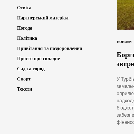
Освіта
Партнерський матеріал
Погода
Політика
НОВИНИ
Привітання та поздоровлення
Борги
Просто про складне
звер
Сад та город
Спорт
У Турбі
земельн
Тексти
оприлюд
надходж
бюджету
забезпе
фінансо