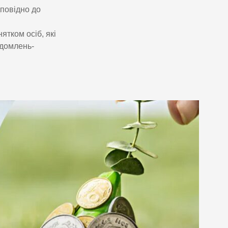
дповідно до
ятком осіб, які
ідомлень-