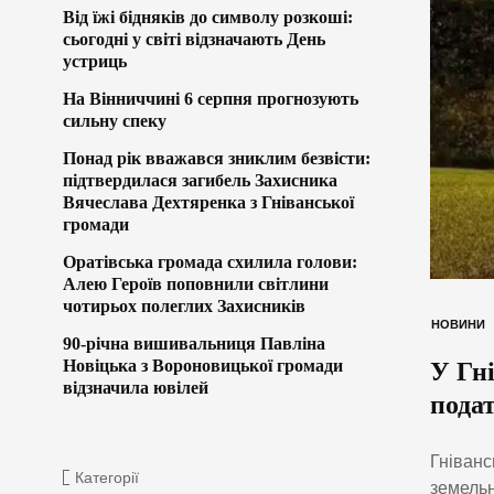
Від їжі бідняків до символу розкоші:
сьогодні у світі відзначають День
устриць
На Вінниччині 6 серпня прогнозують
сильну спеку
Понад рік вважався зниклим безвісти:
підтвердилася загибель Захисника
Вячеслава Дехтяренка з Гніванської
громади
Оратівська громада схилила голови:
Алею Героїв поповнили світлини
чотирьох полеглих Захисників
НОВИНИ
90-річна вишивальниця Павліна
Новіцька з Вороновицької громади
У Гні
відзначила ювілей
подат
Гніванс
Категорії
земельн