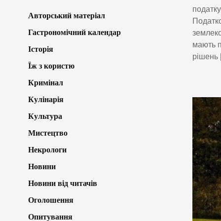
податку
Авторський матеріал
Податко
Гастрономічний календар
землеко
мають п
Історія
рішень 
Їж з користю
Кримінал
Кулінарія
Культура
Мистецтво
Некрологи
Новини
Новини від читачів
Оголошення
Опитування