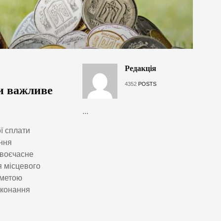
Редакція
4352
POSTS
ли важливе
...
ї сплати
ння
своєчасне
 місцевого
 метою
иконання