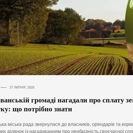
27 ЛИПНЯ, 2026
ванській громаді нагадали про сплату з
ку: що потрібно знати
ька міська рада звернулася до власників, орендарів та кори
их ділянок із нагадуванням про необхідність своєчасної сп