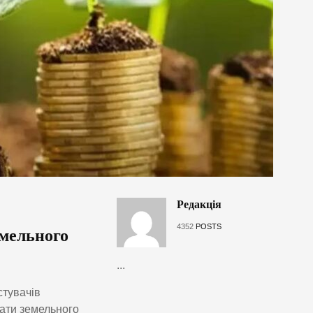
Редакція
4352
POSTS
емельного
...
стувачів
лати земельного