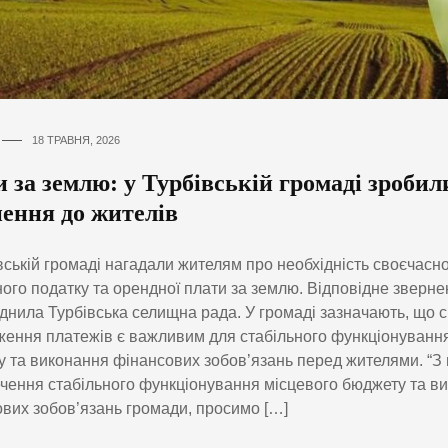
18 ТРАВНЯ, 2026
 за землю: у Турбівській громаді зроби
нення до жителів
вській громаді нагадали жителям про необхідність своєчасно
ого податку та орендної плати за землю. Відповідне зверне
нила Турбівська селищна рада. У громаді зазначають, що 
ення платежів є важливим для стабільного функціонування
 та виконання фінансових зобов’язань перед жителями. “З
чення стабільного функціонування місцевого бюджету та в
вих зобов’язань громади, просимо […]