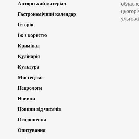
Авторський матеріал
обласно
цьогорі
Гастрономічний календар
ультраф
Історія
Їж з користю
Кримінал
Кулінарія
Культура
Мистецтво
Некрологи
Новини
Новини від читачів
Оголошення
Опитування