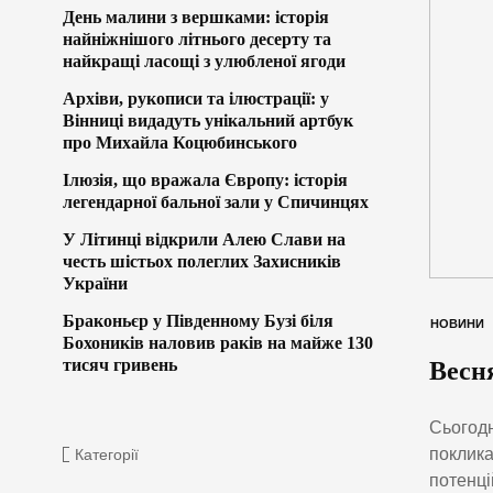
День малини з вершками: історія
найніжнішого літнього десерту та
найкращі ласощі з улюбленої ягоди
Архіви, рукописи та ілюстрації: у
Вінниці видадуть унікальний артбук
про Михайла Коцюбинського
Ілюзія, що вражала Європу: історія
легендарної бальної зали у Спичинцях
У Літинці відкрили Алею Слави на
честь шістьох полеглих Захисників
України
Браконьєр у Південному Бузі біля
НОВИНИ
Бохоників наловив раків на майже 130
тисяч гривень
Весня
Сьогодн
поклика
Категорії
потенці