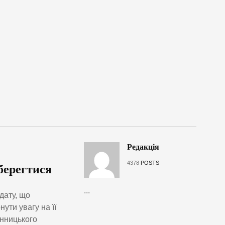
Редакція
4378
POSTS
уберегтися
...
дату, що
ути увагу на її
інницького